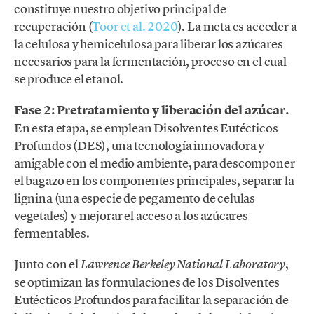
constituye nuestro objetivo principal de
recuperación (
Toor et al. 2020
). La meta es acceder a
la celulosa y hemicelulosa para liberar los azúcares
necesarios para la fermentación, proceso en el cual
se produce el etanol.
Fase 2: Pretratamiento y liberación del azúcar.
En esta etapa, se emplean Disolventes Eutécticos
Profundos (DES), una tecnología innovadora y
amigable con el medio ambiente, para descomponer
el bagazo en los componentes principales, separar la
lignina (una especie de pegamento de celulas
vegetales) y mejorar el acceso a los azúcares
fermentables.
Junto con el
,
Lawrence Berkeley National Laboratory
se optimizan las formulaciones de los Disolventes
Eutécticos Profundos para facilitar la separación de