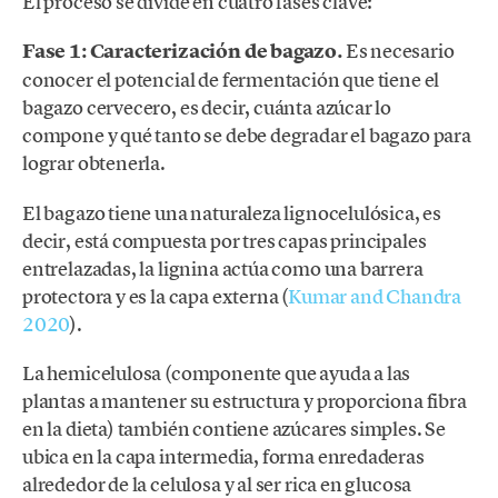
El proceso se divide en cuatro fases clave:
Fase 1: Caracterización de bagazo.
Es necesario
conocer el potencial de fermentación que tiene el
bagazo cervecero, es decir, cuánta azúcar lo
compone y qué tanto se debe degradar el bagazo para
lograr obtenerla.
El bagazo tiene una naturaleza lignocelulósica, es
decir, está compuesta por tres capas principales
entrelazadas, la lignina actúa como una barrera
protectora y es la capa externa (
Kumar and Chandra
2020
).
La hemicelulosa (componente que ayuda a las
plantas a mantener su estructura y proporciona fibra
en la dieta) también contiene azúcares simples. Se
ubica en la capa intermedia, forma enredaderas
alrededor de la celulosa y al ser rica en glucosa