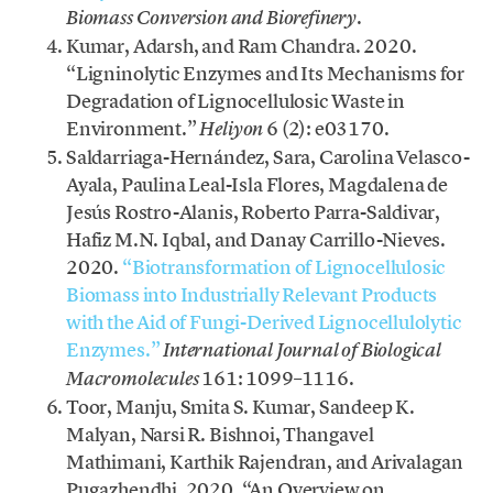
.
Biomass Conversion and Biorefinery
Kumar, Adarsh, and Ram Chandra. 2020.
“Ligninolytic Enzymes and Its Mechanisms for
Degradation of Lignocellulosic Waste in
Environment.”
6 (2): e03170.
Heliyon
Saldarriaga-Hernández, Sara, Carolina Velasco-
Ayala, Paulina Leal-Isla Flores, Magdalena de
Jesús Rostro-Alanis, Roberto Parra-Saldivar,
Hafiz M.N. Iqbal, and Danay Carrillo-Nieves.
2020.
“Biotransformation of Lignocellulosic
Biomass into Industrially Relevant Products
with the Aid of Fungi-Derived Lignocellulolytic
Enzymes.”
International Journal of Biological
161: 1099–1116.
Macromolecules
Toor, Manju, Smita S. Kumar, Sandeep K.
Malyan, Narsi R. Bishnoi, Thangavel
Mathimani, Karthik Rajendran, and Arivalagan
Pugazhendhi. 2020. “An Overview on