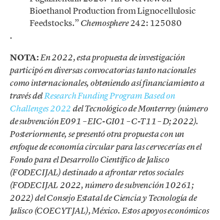
Bioethanol Production from Lignocellulosic
Feedstocks.”
242: 125080
Chemosphere
.
NOTA:
En 2022, esta propuesta de investigación
participó en diversas convocatorias tanto nacionales
como internacionales, obteniendo así financiamiento a
través del
Research Funding Program Based on
Challenges 2022
del Tecnológico de Monterrey (número
de subvención E091 – EIC-GI01 – C-T11 – D; 2022).
Posteriormente, se presentó otra propuesta con un
enfoque de economía circular para las cervecerías en el
Fondo para el Desarrollo Científico de Jalisco
(FODECIJAL) destinado a afrontar retos sociales
(FODECIJAL 2022, número de subvención 10261;
2022) del Consejo Estatal de Ciencia y Tecnología de
Jalisco (COECYTJAL), México. Estos apoyos económicos