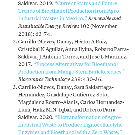
Saldívar. 2019.
“Current Status and Future
Trends of Bioethanol Production from Agro-
Industrial Wastes in Mexico.”
Renewable and
102 (November
Sustainable Energy Reviews
2018): 63–74.
Carrillo-Nieves, Danay, Héctor A Ruiz,
Cristóbal N Aguilar, Anna Ilyina, Roberto Parra-
Saldivar, J Antonio Torres, and José L Martínez.
2017.
“Process Alternatives for Bioethanol
Production from Mango Stem Bark Residues.”
239: 430–36.
Bioresource Technology
Carrillo-Nieves, Danay, Sara Saldarriaga-
Hernandez, Guadalupe Gutiérrez-Soto,
Magdalena Rostro-Alanis, Carlos Hernández-
Luna, Hafiz M.N. Iqbal, and Roberto Parra-
Saldivar. 2020.
“Biotransformation of Agro-
Industrial Waste to Produce Lignocellulolytic
Enzymes and Bioethanol with a Zero Waste.”