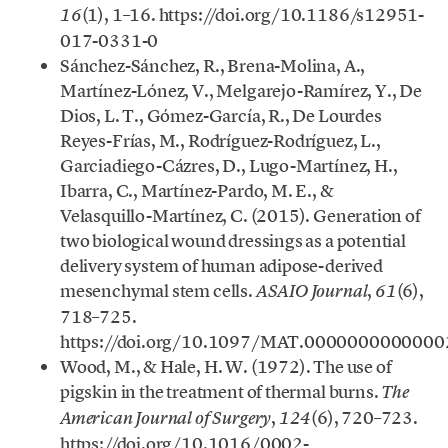
(1), 1–16. https://doi.org/10.1186/s12951-
16
017-0331-0
Sánchez-Sánchez, R., Brena-Molina, A.,
Martínez-Lónez, V., Melgarejo-Ramírez, Y., De
Dios, L. T., Gómez-García, R., De Lourdes
Reyes-Frías, M., Rodríguez-Rodríguez, L.,
Garciadiego-Cázres, D., Lugo-Martínez, H.,
Ibarra, C., Martínez-Pardo, M. E., &
Velasquillo-Martínez, C. (2015). Generation of
two biological wound dressings as a potential
delivery system of human adipose-derived
mesenchymal stem cells.
,
(6),
ASAIO Journal
61
718–725.
https://doi.org/10.1097/MAT.000000000000
Wood, M., & Hale, H. W. (1972). The use of
pigskin in the treatment of thermal burns.
The
,
(6), 720–723.
American Journal of Surgery
124
https://doi.org/10.1016/0002-