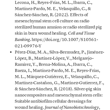
Lecona, H., Reyes-Frías, M. L., Ibarra, C.,
Martínez-Pardo, M. E., Velasquillo, C., &
Sánchez-Sánchez, R. (2022). Effects of
mesenchymal stem cell culture on radio
sterilized human amnion or radio sterilized pig
skin in burn wound healing.
Cell and Tissue
. https://doi.org/10.1007/S10561-
Banking
021-09976-Y
Pérez-Díaz, M. A., Silva-Bermudez, P., Jiménez-
López, B., Martínez-López, V., Melgarejo-
Ramírez, Y., Brena-Molina, A., Ibarra, C.,
Baeza, I., Martínez-Pardo, M. E., Reyes-Frías,
M. L., Márquez-Gutiérrez, E., Velasquillo, C.,
Martínez-Castañon, G., Martinez-Gutierrez, F.,
& Sánchez-Sánchez, R. (2018). Silver-pig skin
nanocomposites and mesenchymal stem cells:
Suitable antibiofilm cellular dressings for
wound healing.
,
Journal of Nanobiotechnology