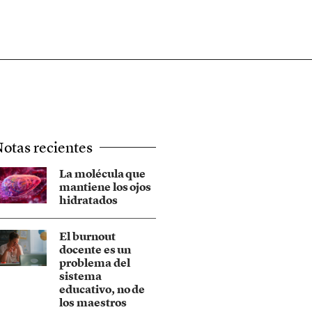
otas recientes
La molécula que
mantiene los ojos
hidratados
El burnout
docente es un
problema del
sistema
educativo, no de
los maestros