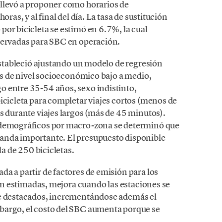
 llevó a proponer como horarios de
oras, y al final del día. La tasa de sustitución
or bicicleta se estimó en 6.7%, la cual
servadas para SBC en operación.
 estableció ajustando un modelo de regresión
ios de nivel socioeconómico bajo a medio,
o entre 35-54 años, sexo indistinto,
icicleta para completar viajes cortos (menos de
s durante viajes largos (más de 45 minutos).
iodemográficos por macro-zona se determinó que
anda importante. El presupuesto disponible
la de 250 bicicletas.
a a partir de factores de emisión para los
ión estimadas, mejora cuando las estaciones se
te destacados, incrementándose además el
bargo, el costo del SBC aumenta porque se