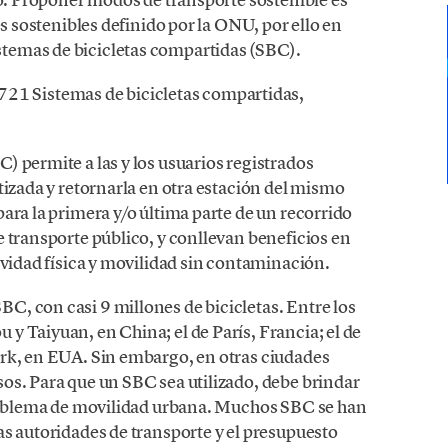
es sostenibles definido por la ONU, por ello en
temas de bicicletas compartidas (SBC).
21 Sistemas de bicicletas compartidas,
 permite a las y los usuarios registrados
tizada y retornarla en otra estación del mismo
ara la primera y/o última parte de un recorrido
 transporte público, y conllevan beneficios en
ividad física y movilidad sin contaminación.
, con casi 9 millones de bicicletas. Entre los
y Taiyuan, en China; el de París, Francia; el de
rk, en EUA. Sin embargo, en otras ciudades
os. Para que un SBC sea utilizado, debe brindar
problema de movilidad urbana. Muchos SBC se han
as autoridades de transporte y el presupuesto