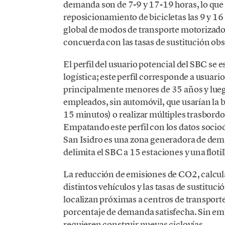
demanda son de 7-9 y 17-19 horas, lo que
reposicionamiento de bicicletas las 9 y 16 h
global de modos de transporte motorizado p
concuerda con las tasas de sustitución ob
El perfil del usuario potencial del SBC se
logística; este perfil corresponde a usuar
principalmente menores de 35 años y lueg
empleados, sin automóvil, que usarían la b
15 minutos) o realizar múltiples trasbordo
Empatando este perfil con los datos soc
San Isidro es una zona generadora de dem
delimita el SBC a 15 estaciones y una flotil
La reducción de emisiones de CO2, calculad
distintos vehículos y las tasas de sustituc
localizan próximas a centros de transpor
porcentaje de demanda satisfecha. Sin em
requieren construir nuevas ciclovías.