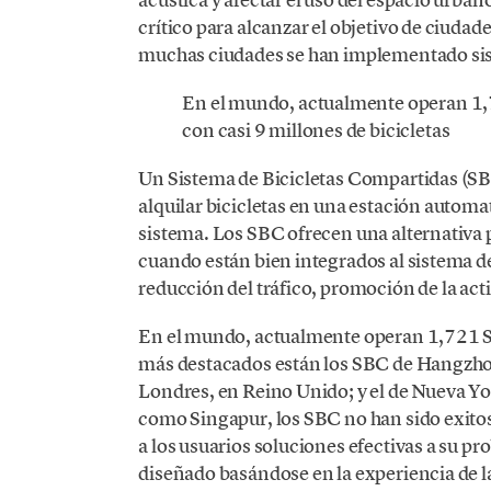
crítico para alcanzar el objetivo de ciudad
muchas ciudades se han implementado sis
En el mundo, actualmente operan 1,7
con casi 9 millones de bicicletas
Un Sistema de Bicicletas Compartidas (SBC)
alquilar bicicletas en una estación automa
sistema. Los SBC ofrecen una alternativa p
cuando están bien integrados al sistema de
reducción del tráfico, promoción de la act
En el mundo, actualmente operan 1,721 SBC
más destacados están los SBC de Hangzhou 
Londres, en Reino Unido; y el de Nueva Yo
como Singapur, los SBC no han sido exitos
a los usuarios soluciones efectivas a su 
diseñado basándose en la experiencia de l