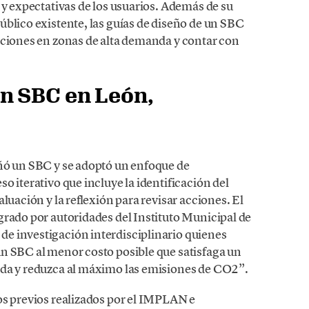
 y expectativas de los usuarios. Además de su
úblico existente, las guías de diseño de un SBC
aciones en zonas de alta demanda y contar con
n SBC en León,
ñó un SBC y se adoptó un enfoque de
o iterativo que incluye la identificación del
luación y la reflexión para revisar acciones. El
grado por autoridades del Instituto Municipal de
e investigación interdisciplinario quienes
n SBC al menor costo posible que satisfaga un
ada y reduzca al máximo las emisiones de CO2”.
os previos realizados por el IMPLAN e