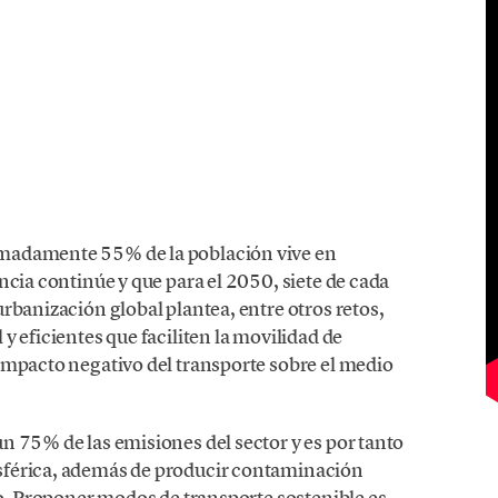
madamente 55% de la población vive en
ncia continúe y que para el 2050, siete de cada
rbanización global plantea, entre otros retos,
y eficientes que faciliten la movilidad de
impacto negativo del transporte sobre el medio
n 75% de las emisiones del sector y es por tanto
sférica, además de producir contaminación
no. Proponer modos de transporte sostenible es