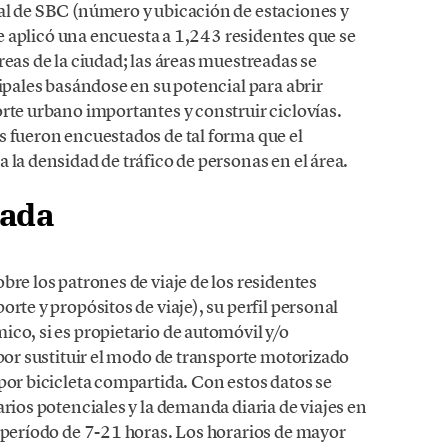
al de SBC (número y ubicación de estaciones y
 se aplicó una encuesta a 1,243 residentes que se
reas de la ciudad; las áreas muestreadas se
cipales basándose en su potencial para abrir
rte urbano importantes y construir ciclovías.
s fueron encuestados de tal forma que el
 la densidad de tráfico de personas en el área.
tada
bre los patrones de viaje de los residentes
rte y propósitos de viaje), su perfil personal
co, si es propietario de automóvil y/o
 por sustituir el modo de transporte motorizado
por bicicleta compartida. Con estos datos se
arios potenciales y la demanda diaria de viajes en
l período de 7-21 horas. Los horarios de mayor