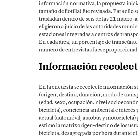
información normativa, la propuesta inici
tamaño de flotilla) fue revisada. Para ello
trasladan dentro de seis de las 21 macro-á
eligieron a juicio de las autoridades muni
estaciones integradas a centros de transpo
En cada área, un porcentaje de transeúnte
número de entrevistas fuese proporcional a
Información recolec
En la encuesta se recolectó información so
(origen, destino, duración, modo de transpo
(edad, sexo, ocupación, nivel socioeconómi
bicicleta), conciencia ambiental e interés
actual (automóvil, autobús y motocicleta) 
estimó la matriz origen-destino de los usu
bicicleta, desagregada por hora durante e