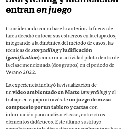
entran
en juego
Considerando como base lo anterior, la fuerza de
tarea decidió enfocar sus esfuerzos en la etapa dos,
integrando a la dinámica del método de casos, las
técnicas de
y
ludificación
s
torytelling
(
)
como una actividad piloto dentro de
gamification
la clase mencionada (dos grupos) en el periodo de
Verano 2022.
La experiencia incluyó la visualización de
un
video
ambientado en Marte
(
) y el
storytelling
trabajo en equipo a través de
un
juego de mesa
compuesto por un tablero y cartas
con
información para analizar el caso, entre otros
elementos didácticos. Este último sustituyó
completamente la discusión que usualmente se hace