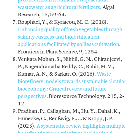
wastewater as agricultural fertilizers.
Algal
Research, 15, 59-64.
Rouphael, Y., & Kyriacou, M. C. (2018).
Enhancing quality of fresh vegetables through
salinity eustress and biofortification
applications facilitated by soilless cultivation.
Frontiers in Plant Science, 9, 1254.
Venkata Mohan, S., Nikhil, G. N., Chiranjeevi,
P., Nagendranatha Reddy, C., Rohit, M. V.,
Kumar, A. N., & Sarkar, O. (2016).
Waste
biorefinery models towards sustainable circular
bioeconomy: Critical review and future
perspectives.
Bioresource Technology, 215, 2-
12.
Pradhan, P., Callaghan, M., Hu, Y., Dahal, K.,
Hunecke, C., Reußwig, F., … & Kropp, J. P.
(2023).
A systematic review highlights multiple