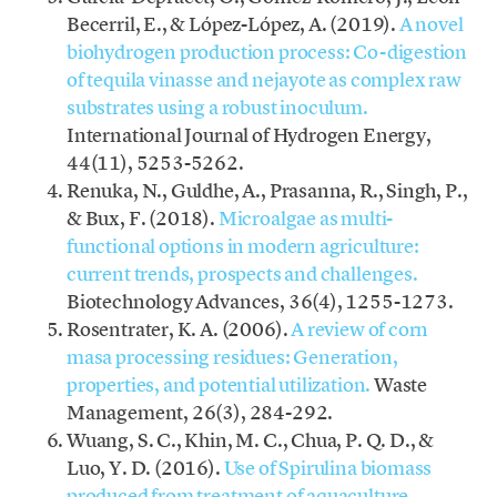
Becerril, E., & López-López, A. (2019).
A novel
biohydrogen production process: Co-digestion
of tequila vinasse and nejayote as complex raw
substrates using a robust inoculum.
International Journal of Hydrogen Energy,
44(11), 5253-5262.
Renuka, N., Guldhe, A., Prasanna, R., Singh, P.,
& Bux, F. (2018).
Microalgae as multi-
functional options in modern agriculture:
current trends, prospects and challenges.
Biotechnology Advances, 36(4), 1255-1273.
Rosentrater, K. A. (2006).
A review of corn
masa processing residues: Generation,
properties, and potential utilization.
Waste
Management, 26(3), 284-292.
Wuang, S. C., Khin, M. C., Chua, P. Q. D., &
Luo, Y. D. (2016).
Use of Spirulina biomass
produced from treatment of aquaculture