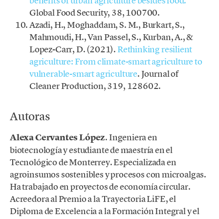
benefits of urban agriculture besides food.
Global Food Security, 38, 100700.
Azadi, H., Moghaddam, S. M., Burkart, S.,
Mahmoudi, H., Van Passel, S., Kurban, A., &
Lopez-Carr, D. (2021).
Rethinking resilient
agriculture: From climate-smart agriculture to
vulnerable-smart agriculture
. Journal of
Cleaner Production, 319, 128602.
Autoras
Alexa Cervantes López
. Ingeniera en
biotecnología y estudiante de maestría en el
Tecnológico de Monterrey. Especializada en
agroinsumos sostenibles y procesos con microalgas.
Ha trabajado en proyectos de economía circular.
Acreedora al Premio a la Trayectoria LiFE, el
Diploma de Excelencia a la Formación Integral y el