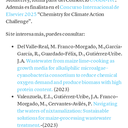
Además es finalista en el
Concurso Internacional de
Elsevier 2025
“Chemistry for Climate Action
Challenge”.
Si te interesa más, puedes consultar:
Del Valle-Real, M. Franco-Morgado, M.,García-
García, R., Guardado-Félix, D., Gutiérrez-Uribe.
J.A.
Wastewater from maize lime-cooking as
growth media for alkaliphilic microalgae–
cyanobacteria consortium to reduce chemical
oxygen demand and produce biomass with high
protein content.
(2023)
Valenzuela, E.I., Gutiérrez-Uribe, J.A. Franco-
Morgado, M., Cervantes-Avilés, P.
Navigating
the waters of nixtamalization: Sustainable
solutions for maize-processing wastewater
treatment.
-(2023)