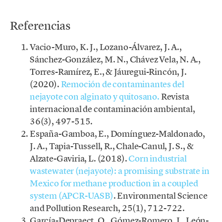
Referencias
Vacio-Muro, K. J., Lozano-Álvarez, J. A.,
Sánchez-González, M. N., Chávez Vela, N. A.,
Torres-Ramírez, E., & Jáuregui-Rincón, J.
(2020).
Remoción de contaminantes del
nejayote con alginato y quitosano.
Revista
internacional de contaminación ambiental,
36(3), 497-515.
España-Gamboa, E., Domínguez-Maldonado,
J. A., Tapia-Tussell, R., Chale-Canul, J. S., &
Alzate-Gaviria, L. (2018).
Corn industrial
wastewater (nejayote): a promising substrate in
Mexico for methane production in a coupled
system (APCR-UASB)
. Environmental Science
and Pollution Research, 25(1), 712-722.
García-Depraect, O., Gómez-Romero, J., León-