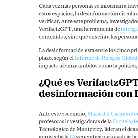
Cada vez más personas se informan a través
estos espacios, la desinformación circula 
verificar. Ante este problema, investigad
VerifactzGPT, una herramienta de
intelige
contenidos, sino que enseña a las persona
La desinformación está entre los cinco pri
plazo, según el
Informe de Riesgos Globa
impacto alcanza ámbitos como la política, 
¿Qué es VerifactzGPT
desinformación con 
Ante este escenario,
María del Carmen Fe
profesoras investigadoras de la
Escuela d
Tecnológico de Monterrey, lideran el desa
aprovecha la
IA
generativa para evaluar la