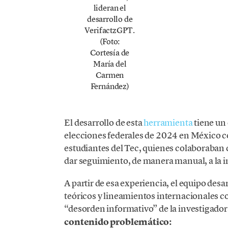
lideran el
desarrollo de
VerifactzGPT.
(Foto:
Cortesía de
María del
Carmen
Fernández)
El desarrollo de esta
herramienta
tiene un 
elecciones federales de 2024 en México c
estudiantes del Tec, quienes colaboraban c
dar seguimiento, de manera manual, a la 
A partir de esa experiencia, el equipo de
teóricos y lineamientos internacionales co
“desorden informativo” de la investigadora
contenido problemático: