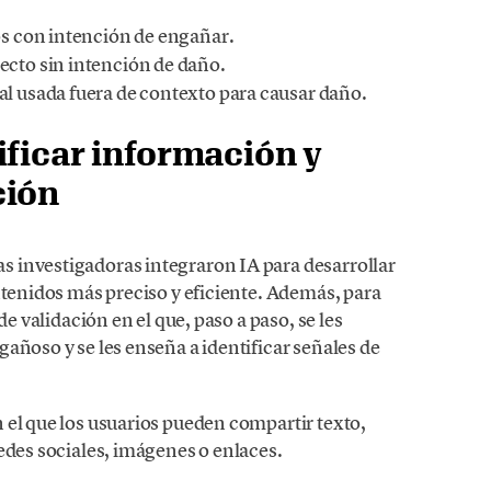
os con intención de engañar.
cto sin intención de daño.
l usada fuera de contexto para causar daño.
ificar información y
ción
 investigadoras integraron IA para desarrollar
ntenidos más preciso y eficiente. Además, para
de validación en el que, paso a paso, se les
añoso y se les enseña a identificar señales de
 el que los usuarios pueden compartir texto,
edes sociales, imágenes o enlaces.