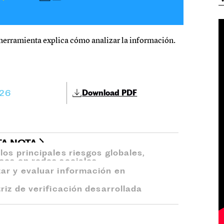
 herramienta explica cómo analizar la información.
026
Download PDF
TA NOTA
os principales riesgos globales,
sos en redes sociales.
ar y evaluar información en
riz de verificación desarrollada