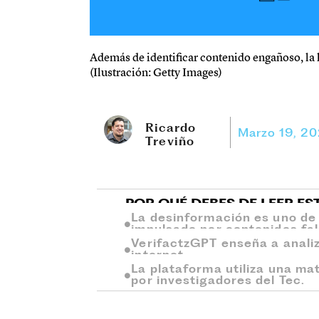
Además de identificar contenido engañoso, la
(Ilustración: Getty Images)
Ricardo
Marzo 19, 2
Treviño
POR QUÉ DEBES DE LEER ES
La desinformación es uno de l
impulsado por contenidos fal
VerifactzGPT enseña a analiz
internet.
La plataforma utiliza una mat
por investigadores del Tec.