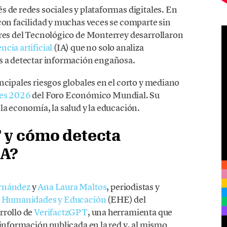
 de redes sociales y plataformas digitales. En
con facilidad y muchas veces se comparte sin
ores del Tecnológico de Monterrey desarrollaron
ncia artificial
(IA) que no solo analiza
s a detectar información engañosa.
ncipales riesgos globales en el corto y mediano
les 2026
del Foro Económico Mundial. Su
la economía, la salud y la educación.
 y cómo detecta
IA?
rnández
y
Ana Laura Maltos
, periodistas y
e Humanidades y Educación
(EHE) del
rrollo de
VerifactzGPT
, una herramienta que
 información publicada en la red y, al mismo