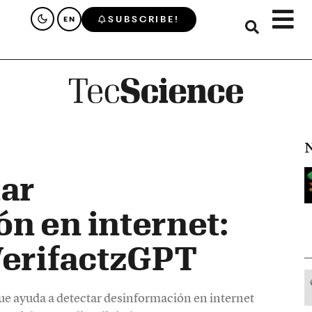
SUBSCRIBE!
EN
N
tar
n en internet:
VerifactzGPT
ue ayuda a detectar desinformación en internet