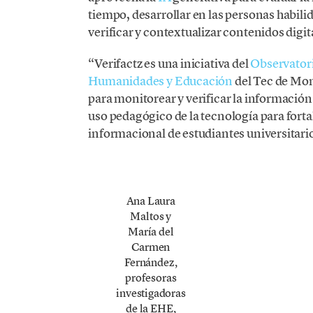
tiempo, desarrollar en las personas habili
verificar y contextualizar contenidos digit
“Verifactz es una iniciativa del
Observatori
Humanidades y Educación
del Tec de Mon
para monitorear y verificar la información
uso pedagógico de la tecnología para forta
informacional de estudiantes universitario
Ana Laura
Maltos y
María del
Carmen
Fernández,
profesoras
investigadoras
de la EHE,