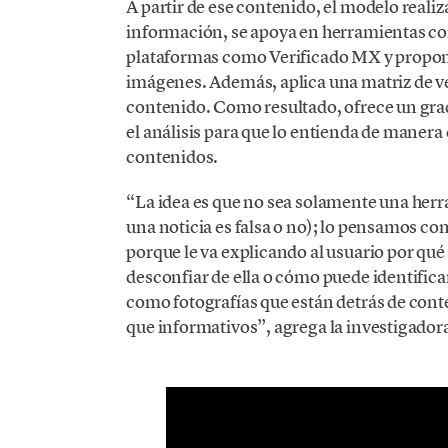
A partir de ese contenido, el modelo reali
información, se apoya en herramientas c
plataformas como Verificado MX y propon
imágenes. Además, aplica una matriz de ve
contenido. Como resultado, ofrece un grado
el análisis para que lo entienda de manera 
contenidos.
“La idea es que no sea solamente una herra
una noticia es falsa o no); lo pensamos co
porque le va explicando al usuario por qué
desconfiar de ella o cómo puede identific
como fotografías que están detrás de con
que informativos”, agrega la investigador