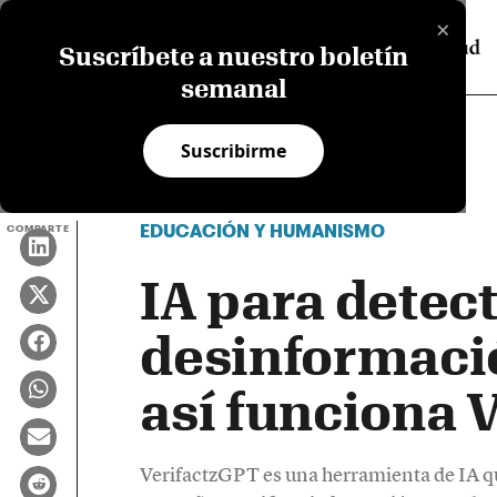
×
Suscríbete a nuestro boletín
semanal
Suscribirme
EDUCACIÓN Y HUMANISMO
COMPARTE
IA para detec
desinformació
así funciona 
VerifactzGPT es una herramienta de IA q