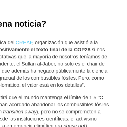
na noticia?
fica del
CREAF
, organización que asistió a la
ositivamente el texto final de la COP28
si nos
tativas que la mayoría de nosotros teníamos de
ente, el Sultan al-Jaber, no solo es el chair de
o que además ha negado públicamente la ciencia
radual de los combustibles fósiles. Pero, como
mático, el valor está en los detalles”.
itirá que el mundo mantenga el límite de 1.5 °C
han acordado abandonar los combustibles fósiles
on
transition away
), pero no se comprometen a
de las instituciones científicas, el activismo
r la emergencia climática era
phase out
).