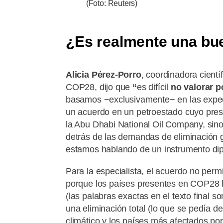
(Foto: Reuters)
¿Es realmente una bue
Alicia Pérez-Porro
, coordinadora cientí
COP28, dijo que
“
es difícil
no valorar p
basamos −exclusivamente− en las expec
un acuerdo en un petroestado cuyo presid
la Abu Dhabi National Oil Company, sin
detrás de las demandas de eliminación g
estamos hablando de un instrumento diplo
Para la especialista, el acuerdo no perm
porque los países presentes en COP28 
(las palabras exactas en el texto final s
una eliminación total (lo que se pedía des
climático y los países más afectados po