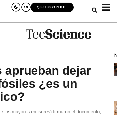
SUBSCRIBE!
EN
N
 aprueban dejar
fósiles ¿es un
rico?
re los mayores emisores) firmaron el documento;