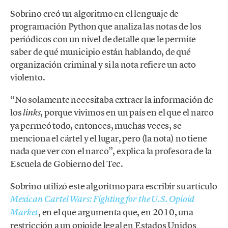
Sobrino creó un algoritmo en el lenguaje de
programación Python que analiza las notas de los
periódicos con un nivel de detalle que le permite
saber de qué municipio están hablando, de qué
organización criminal y si la nota refiere un acto
violento.
“No solamente necesitaba extraer la información de
los
, porque vivimos en un país en el que el narco
links
ya permeó todo, entonces, muchas veces, se
menciona el cártel y el lugar, pero (la nota) no tiene
nada que ver con el narco”, explica la profesora de la
Escuela de Gobierno del Tec.
Sobrino utilizó este algoritmo para escribir su artículo
Mexican Cartel Wars: Fighting for the U.S. Opioid
, en el que argumenta que, en 2010, una
Market
restricción a un opioide legal en Estados Unidos