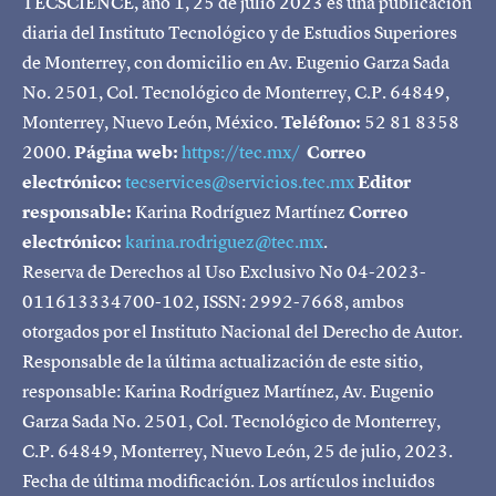
TECSCIENCE, año 1, 25 de julio 2023 es una publicación
diaria del Instituto Tecnológico y de Estudios Superiores
de Monterrey, con domicilio en Av. Eugenio Garza Sada
No. 2501, Col. Tecnológico de Monterrey, C.P. 64849,
Monterrey, Nuevo León, México.
Teléfono:
52 81 8358
2000.
Página web:
https://tec.mx/
Correo
electrónico:
tecservices@servicios.tec.mx
Editor
responsable:
Karina Rodríguez Martínez
Correo
electrónico:
karina.rodriguez@tec.mx
.
Reserva de Derechos al Uso Exclusivo No 04-2023-
011613334700-102, ISSN: 2992-7668, ambos
otorgados por el Instituto Nacional del Derecho de Autor.
Responsable de la última actualización de este sitio,
responsable: Karina Rodríguez Martínez, Av. Eugenio
Garza Sada No. 2501, Col. Tecnológico de Monterrey,
C.P. 64849, Monterrey, Nuevo León, 25 de julio, 2023.
Fecha de última modificación. Los artículos incluidos