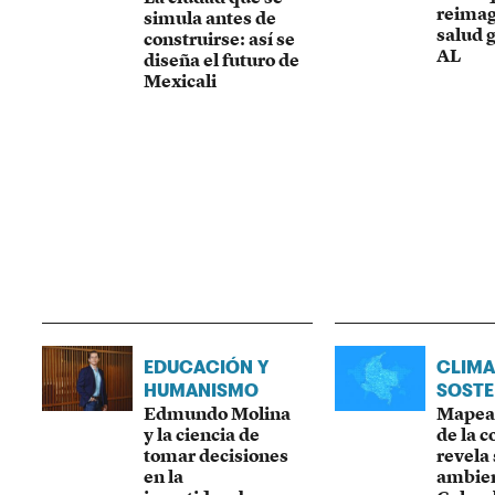
reimag
simula antes de
salud 
construirse: así se
AL
diseña el futuro de
Mexicali
EDUCACIÓN Y
CLIMA
HUMANISMO
SOSTE
Edmundo Molina
Mapear
y la ciencia de
de la c
tomar decisiones
revela
en la
ambien