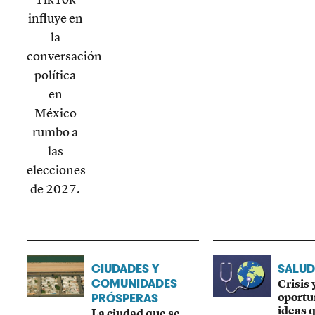
CIUDADES Y
SALUD
Crisis 
COMUNIDADES
oportu
PRÓSPERAS
ideas 
La ciudad que se