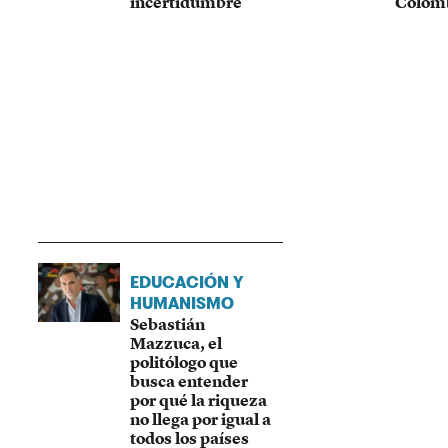
incertidumbre
Colom
EDUCACIÓN Y
HUMANISMO
Sebastián
Mazzuca, el
politólogo que
busca entender
por qué la riqueza
no llega por igual a
todos los países