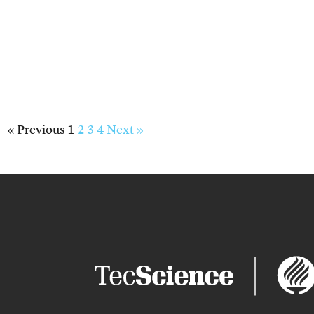
« Previous
1
2
3
4
Next »