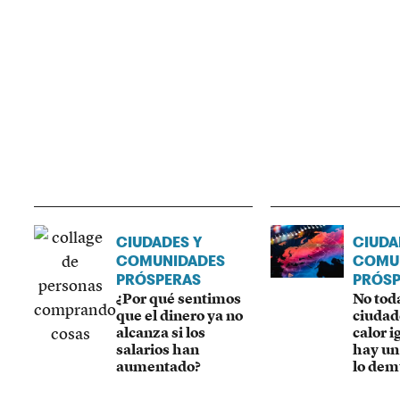
CIUDADES Y
CIUDA
COMUNIDADES
COMU
PRÓSPERAS
PRÓSP
¿Por qué sentimos
No toda
que el dinero ya no
ciudad
alcanza si los
calor i
salarios han
hay un
aumentado?
lo dem