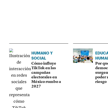
HUMANO Y
EDUCA
SOCIAL
HUMA
Cómo influye
Por qu
TikTok en las
democ
campañas
surgen
electorales en
poder 
México rumbo a
riesgo
2027