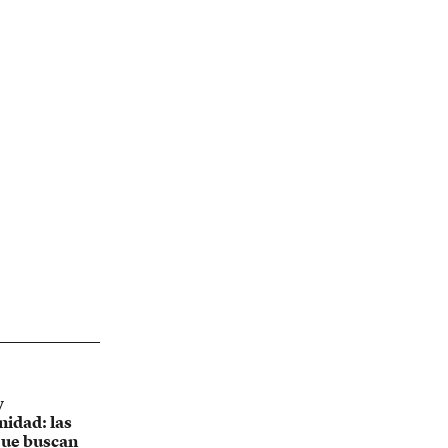
y
nidad: las
que buscan