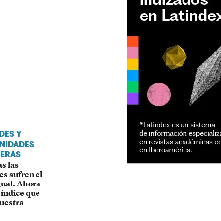
DES Y
NIDADES
ERAS
s las
es sufren el
gual. Ahora
 índice que
uestra