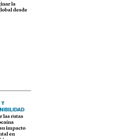
inar la
global desde
 Y
NIBILIDAD
 las rutas
ocaína
 su impacto
tal en