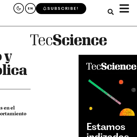
SUBSCRIBE!
EN
 y
lica
s en el
portamiento