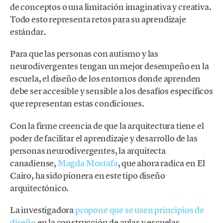
de conceptos o una limitación imaginativa y creativa.
Todo esto representa retos para su aprendizaje
estándar.
Para que las personas con autismo y las
neurodivergentes tengan un mejor desempeño en la
escuela, el diseño de los entornos donde aprenden
debe ser accesible y sensible a los desafíos específicos
que representan estas condiciones.
Con la firme creencia de que la arquitectura tiene el
poder de facilitar el aprendizaje y desarrollo de las
personas neurodivergentes, la arquitecta
canadiense,
Magda Mostafa
, que ahora radica en El
Cairo, ha sido pionera en este tipo diseño
arquitectónico.
La investigadora
propone que se usen principios de
diseño
en la construcción de aulas y escuelas,