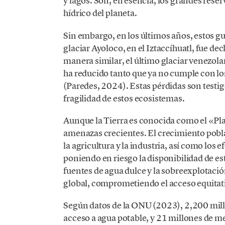
y lagos. Son, en esencia, los grandes reser
hídrico del planeta.
Sin embargo, en los últimos años, estos g
glaciar Ayoloco, en el Iztaccíhuatl, fue d
manera similar, el último glaciar venezo
ha reducido tanto que ya no cumple con los
(Paredes, 2024). Estas pérdidas son testig
fragilidad de estos ecosistemas.
Aunque la Tierra es conocida como el «Pla
amenazas crecientes. El crecimiento pobl
la agricultura y la industria, así como los
poniendo en riesgo la disponibilidad de es
fuentes de agua dulce y la sobreexplotación
global, comprometiendo el acceso equitativ
Según datos de la ONU (2023), 2,200 mil
acceso a agua potable, y 21 millones de m