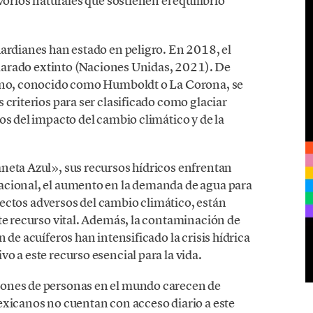
vorios naturales que sostienen el equilibrio
uardianes han estado en peligro. En 2018, el
eclarado extinto (Naciones Unidas, 2021). De
lano, conocido como Humboldt o La Corona, se
 criterios para ser clasificado como glaciar
os del impacto del cambio climático y de la
neta Azul», sus recursos hídricos enfrentan
acional, el aumento en la demanda de agua para
 efectos adversos del cambio climático, están
te recurso vital. Además, la contaminación de
 de acuíferos han intensificado la crisis hídrica
o a este recurso esencial para la vida.
lones de personas en el mundo carecen de
exicanos no cuentan con acceso diario a este