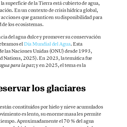
la superficie de la Tierra está cubierto de agua,
ción. En un contexto de crisis hídrica global,
y acciones que garanticen su disponibilidad para
d de los ecosistemas.
ncia del agua dulce y promover su conservación
lebramos el
Día Mundial del Agua
. Esta
n de las Naciones Unidas (ONU) desde 1993,
d Nations, 2025). En 2023, la temática fue
; y en 2025, el tema es la
agua para la paz
servar los glaciares
, están constituidos por hielo y nieve acumulados
movimiento es lento, su enorme masa les permite
el tiempo. Aproximadamente el 70 % del agua