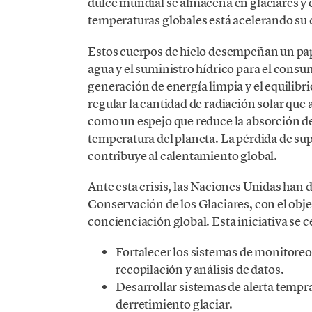
dulce mundial se almacena en glaciares y c
temperaturas globales está acelerando su 
Estos cuerpos de hielo desempeñan un pape
agua y el suministro hídrico para el consum
generación de energía limpia y el equilibr
regular la cantidad de radiación solar que 
como un espejo que reduce la absorción de
temperatura del planeta. La pérdida de sup
contribuye al calentamiento global.
Ante esta crisis, las Naciones Unidas han
Conservación de los Glaciares, con el obje
concienciación global. Esta iniciativa se c
Fortalecer los sistemas de monitoreo 
recopilación y análisis de datos.
Desarrollar sistemas de alerta tempr
derretimiento glaciar.