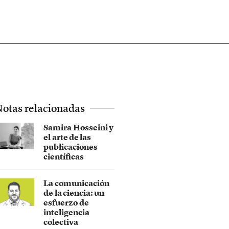
otas relacionadas
Samira Hosseini y
el arte de las
publicaciones
científicas
La comunicación
de la ciencia: un
esfuerzo de
inteligencia
colectiva