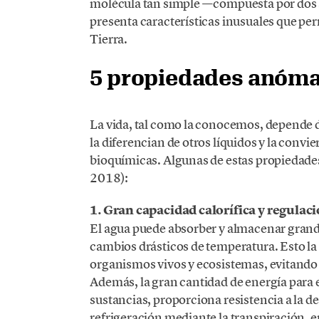
molécula tan simple —compuesta por dos
presenta características inusuales que permi
Tierra.
5 propiedades anóma
La vida, tal como la conocemos, depende d
la diferencian de otros líquidos y la convie
bioquímicas. Algunas de estas propiedade
2018):
1. Gran capacidad calorífica y regulac
El agua puede absorber y almacenar grand
cambios drásticos de temperatura. Esto la 
organismos vivos y ecosistemas, evitando
Además, la gran cantidad de energía para
sustancias, proporciona resistencia a la d
refrigeración mediante la transpiración, e