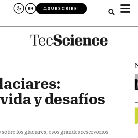
SUBSCRIBE!
EN
N
glaciares:
vida y desafíos
sobre los glaciares, esos grandes reservorios