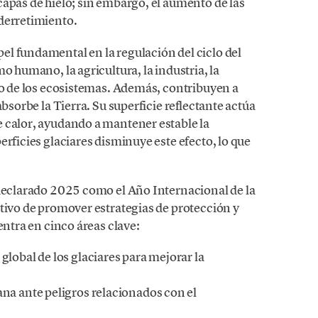
apas de hielo; sin embargo, el aumento de las
derretimiento.
l fundamental en la regulación del ciclo del
o humano, la agricultura, la industria, la
io de los ecosistemas. Además, contribuyen a
absorbe la Tierra. Su superficie reflectante actúa
 calor, ayudando a mantener estable la
erficies glaciares disminuye este efecto, lo que
 declarado 2025 como el Año Internacional de la
tivo de promover estrategias de protección y
entra en cinco áreas clave:
global de los glaciares para mejorar la
ana ante peligros relacionados con el