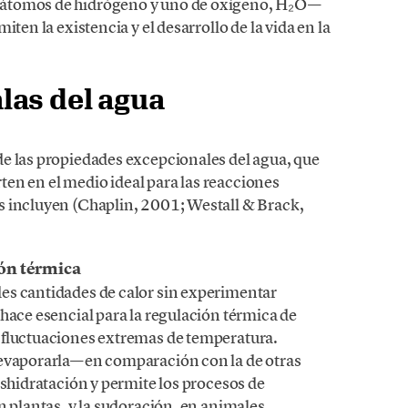
 átomos de hidrógeno y uno de oxígeno, H₂O—
ten la existencia y el desarrollo de la vida en la
las del agua
e las propiedades excepcionales del agua, que
rten en el medio ideal para las reacciones
s incluyen (Chaplin, 2001; Westall & Brack,
ión térmica
es cantidades de calor sin experimentar
hace esencial para la regulación térmica de
 fluctuaciones extremas de temperatura.
 evaporarla—en comparación con la de otras
eshidratación y permite los procesos de
n plantas, y la sudoración, en animales.