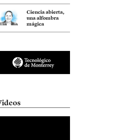
Ciencia abierta,
una alfombra
mágica
Videos