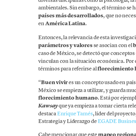
ambientales. Sin embargo, el término se h
países más desarrollados
, que no nece
en
América Latina
.
Entonces, la relevancia de esta investiga
parámetros y valores
se asocian con el
b
caso de México, se detectó que conceptos
vinculan con la situación económica. Por ot
términos para referirse al
florecimient
“
Buen vivir
es un concepto usado en paí
México se empieza a utilizar, y guarda mu
florecimiento humano
. Está por ejemp
que ya empieza a tomar cierta rele
Kawsay
destaca
Enrique Tamés
, líder del proyec
Estrategia y Liderazgo de
EGADE Busines
Cabe mencionar que este
mapeo regiona