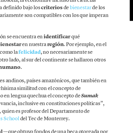
a definido bajo los
criterios
de
bienestar
de los
sariamente son compatibles con los que imperan
ción se encuentra en
identificar
qué
ienestar
en nuestra
región
. Por ejemplo, en el
 como la
felicidad
, no necesariamente se
ro lado, al sur del continente se hallaron otros
o humano
.
ses andinos, países amazónicos, que también en
chísima similitud con el concepto de
lo en lengua quechua el concepto de
Sumak
vancia, inclusive en constituciones políticas”,
to, quien es profesor del Departamento de
s School
del Tec de Monterrey.
l
—que obtuvo fondos de una beca otorgada por