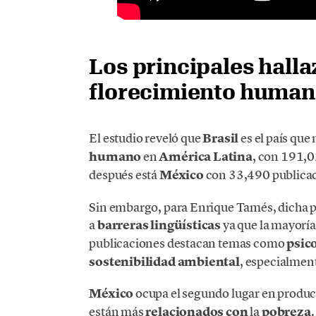
Los principales hall
florecimiento human
El estudio reveló que
Brasil
es el país que
humano
en
América Latina
, con 191,0
después está
México
con 33,490 publicac
Sin embargo, para Enrique Tamés, dicha p
a
barreras lingüísticas
ya que la mayoría
publicaciones destacan temas como
psico
sostenibilidad ambiental
, especialmen
México
ocupa el segundo lugar en produ
están más
relacionados con
la
pobreza