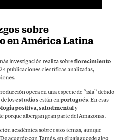
azgos sobre
o en América Latina
 más investigación realiza sobre
florecimiento
24 publicaciones científicas analizadas,
iones.
roducción opera en una especie de “isla” debido
 de los
estudios
están en
portugués
. En esas
logía positiva
,
salud mental
y
te porque albergan gran parte del Amazonas.
cción académica sobre estos temas, aunque
. De acuerdo con Tamés, en el país sucede algo