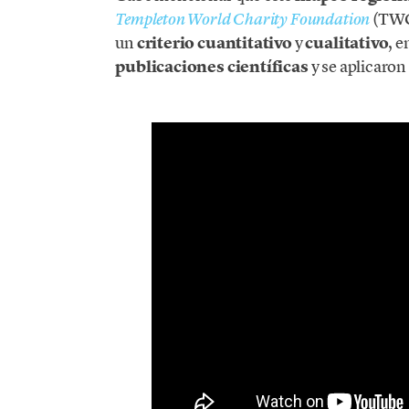
(TWCF
Templeton World Charity Foundation
un
criterio cuantitativo
y
cualitativo
, e
publicaciones científicas
y se aplicaron