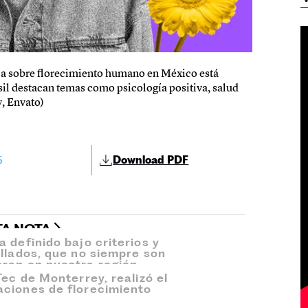
ca sobre florecimiento humano en México está
sil destacan temas como psicología positiva, salud
y, Envato)
5
Download PDF
TA NOTA
 definido bajo criterios y
ollados, que no siempre son
ran en nuestra región.
Tec de Monterrey, realizó el
aciones de florecimiento