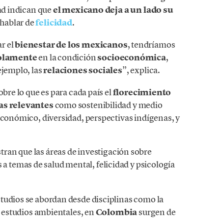
dad indican que
el mexicano deja a un lado su
 hablar de
felicidad
.
r el
bienestar de los mexicanos
, tendríamos
olamente
en la condición
socioeconómica
,
ejemplo, las
relaciones sociales
”, explica.
obre lo que es para cada país el
florecimiento
s relevantes
como sostenibilidad y medio
económico, diversidad, perspectivas indígenas, y
tran que las áreas de investigación sobre
 a temas de salud mental, felicidad y psicología
studios se abordan desde disciplinas como la
os estudios ambientales, en
Colombia
surgen de