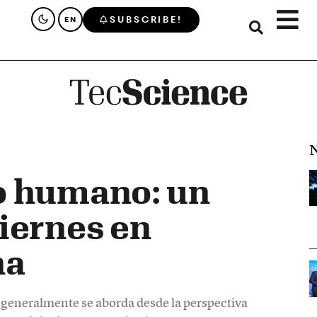
SUBSCRIBE!
EN
N
o humano: un
iernes en
na
y generalmente se aborda desde la perspectiva