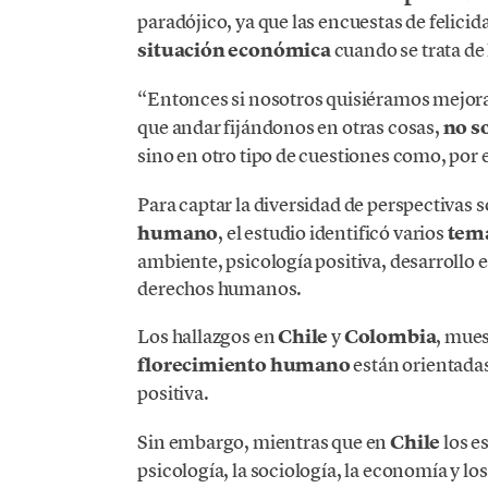
paradójico, ya que las encuestas de felici
situación económica
cuando se trata de
“Entonces si nosotros quisiéramos mejora
que andar fijándonos en otras cosas,
no s
sino en otro tipo de cuestiones como, por 
Para captar la diversidad de perspectivas s
humano
, el estudio identificó varios
tema
ambiente, psicología positiva, desarrollo 
derechos humanos.
Los hallazgos en
Chile
y
Colombia
, mues
florecimiento humano
están orientadas
positiva.
Sin embargo, mientras que en
Chile
los e
psicología, la sociología, la economía y l