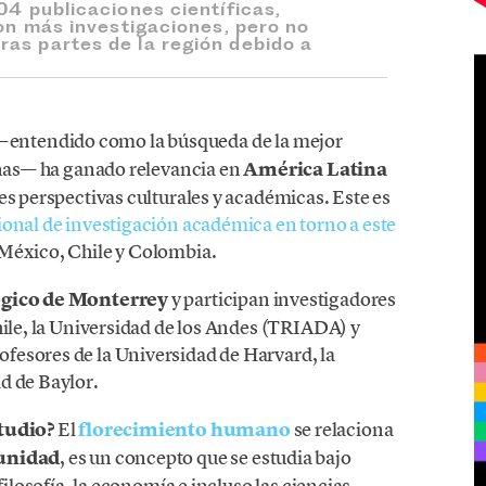
04 publicaciones científicas,
con más investigaciones, pero no
as partes de la región debido a
entendido como la búsqueda de la mejor
sonas— ha ganado relevancia en
América Latina
es perspectivas culturales y académicas. Este es
onal de investigación académica en torno a este
 México, Chile y Colombia.
ógico de Monterrey
y participan investigadores
hile, la Universidad de los Andes (TRIADA) y
fesores de la Universidad de Harvard, la
d de Baylor.
studio?
El
florecimiento humano
se relaciona
munidad
, es un concepto que se estudia bajo
filosofía, la economía e incluso las ciencias