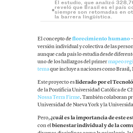
El estudio, que analizó 328,7
reveló que Brasil es el país 
siempre son retomadas en otr
la barrera lingüística.
El concepto de
florecimiento humano
—
versión individual y colectiva de las per
aunque cada país lo estudia desde diferent
uno de los hallazgos del primer
mapeo regi
tema
que incluye a naciones como Brasil,
Este proyecto es
liderado por el Tecnol
de la Pontificia Universidad Católica de C
Nossa Terra Firme
. También colaboran pro
Universidad de Nueva York y la Universida
Pero,
¿cuál es la importancia de este e
con el
bienestar individual y de la co
diversas disciplinas como la psicología, la 