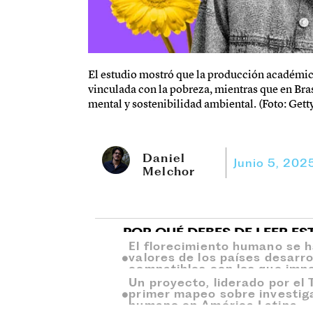
El estudio mostró que la producción académi
vinculada con la pobreza, mientras que en Bra
mental y sostenibilidad ambiental. (Foto: Gett
Daniel
Junio 5, 202
Melchor
POR QUÉ DEBES DE LEER ES
El florecimiento humano se ha
valores de los países desarr
compatibles con los que impe
Un proyecto, liderado por el 
primer mapeo sobre investig
humano en América Latina.