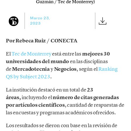
Guzmán / Tec de Monterrey)
Marzo 23,
2023
Por Rebeca Ruiz / CONECTA
El
Tec de Monterrey
está entre las
mejores 30
universidades del mundo
en las disciplinas
de
Mercadotecnia
y
Negocios
, según el
Ranking
QS by Subject 2023
.
La institución destacó en un total de
23
áreas,
incluyendo el
número de citas generadas
por artículos científicos
, cantidad de respuestas de
las encuestas y programas académicos ofrecidos.
Los resultados se dieron con base en la revisión de