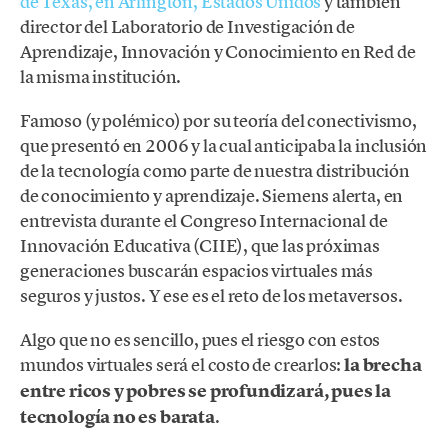
de Texas, en Arlington, Estados Unidos
y también
director del Laboratorio de Investigación de
Aprendizaje, Innovación y Conocimiento en Red de
la misma institución.
Famoso (y polémico) por su teoría del conectivismo,
que presentó en 2006 y la cual anticipaba la inclusión
de la tecnología como parte de nuestra distribución
de conocimiento y aprendizaje. Siemens alerta, en
entrevista durante el Congreso Internacional de
Innovación Educativa (CIIE), que las próximas
generaciones buscarán espacios virtuales más
seguros y justos. Y ese es el reto de los metaversos.
Algo que no es sencillo, pues el riesgo con estos
mundos virtuales será el costo de crearlos:
la brecha
entre ricos y pobres se profundizará, pues la
tecnología no es barata
.