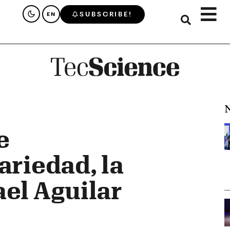
SUBSCRIBE!
EN
N
e
ariedad, la
ael Aguilar