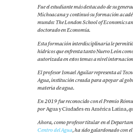
Fue el estudiante más destacado de su generac
Michoacana y continuó su formación académic
mundo: The London School of Economics and 
doctorado en Economía.
Esta formación interdisciplinaria le permitió
hídricos que enfrenta tanto Nuevo León como
autorizada en estos temas a nivel internacio
El profesor Ismael Aguilar representa al Tec
Agua, institución creada para apoyar al gobie
materia de agua.
En 2019 fue reconocido con el Premio Rómul
Agua y Ciudades en América Latina,
por
q
Ahora, como profesor titular en el Departam
Centro del Agua
, ha sido galardonado con e