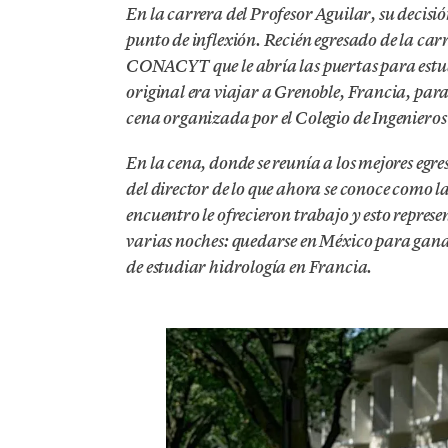
En la carrera del Profesor Aguilar, su deci
punto de inflexión. Recién egresado de la ca
CONACYT que le abría las puertas para estu
original era viajar a Grenoble, Francia, par
cena organizada por el Colegio de Ingenieros
En la cena, donde se reunía a los mejores egres
del director de lo que ahora se conoce como 
encuentro le ofrecieron trabajo y esto repres
varias noches: quedarse en México para ganar
de estudiar hidrología en Francia.