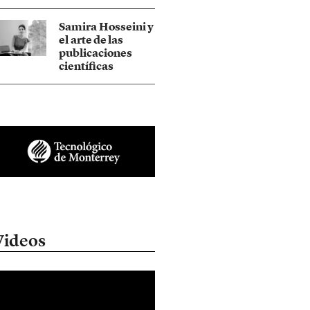
Samira Hosseini y
el arte de las
publicaciones
científicas
Videos