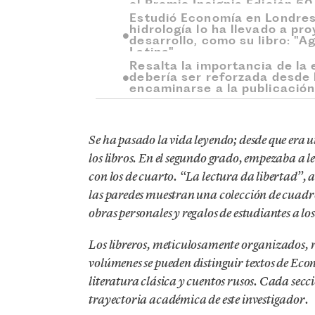
el Premio Insignia Edición 50
Estudió Economía en Londres,
hidrología lo ha llevado a p
desarrollo, como su libro: "
Latina"
Resalta la importancia de la
debería ser reforzada desde 
encaminarse a la publicación 
Se ha pasado la vida leyendo; desde que era 
los libros. En el segundo grado, empezaba a lee
con los de cuarto. “La lectura da libertad”,
las paredes muestran una colección de cuadr
obras personales y regalos de estudiantes a los
Los libreros, meticulosamente organizados, 
volúmenes se pueden distinguir textos de Eco
literatura clásica y cuentos rusos. Cada secc
trayectoria académica de este investigador.