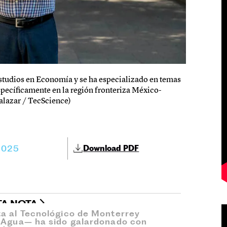
 estudios en Economía y se ha especializado en temas
specíficamente en la región fronteriza México-
Salazar / TecScience)
2025
Download PDF
TA NOTA
ta al Tecnológico de Monterrey
l Agua– ha sido galardonado con