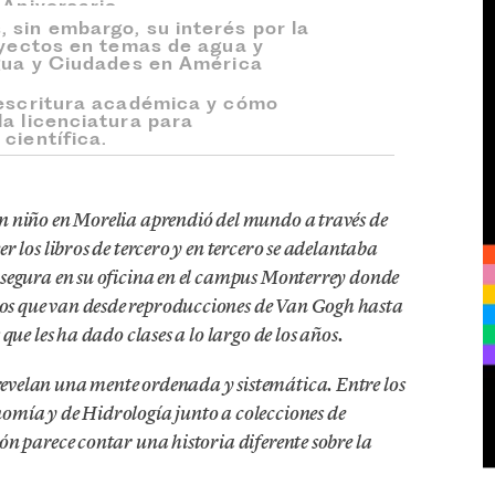
 Aniversario
 sin embargo, su interés por la
royectos en temas de agua y
Agua y Ciudades en América
 escritura académica y cómo
la licenciatura para
científica.
un niño en Morelia aprendió del mundo a través de
r los libros de tercero y en tercero se adelantaba
 asegura en su oficina en el campus Monterrey donde
os que van desde reproducciones de Van Gogh hasta
 que les ha dado clases a lo largo de los años.
revelan una mente ordenada y sistemática. Entre los
nomía y de Hidrología junto a colecciones de
ión parece contar una historia diferente sobre la