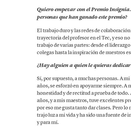
Quiero empezar con el Premio Insignia.
personas que han ganado este premio?
El trabajo duro y las redes de colaboració
trayectoria del profesor en el Tec, y eso n
trabajo de varias partes: desde el liderazgo
colegas hasta la inspiración de nuestros e
¿Hay alguien a quien le quieras dedicar
Sí, por supuesto, a muchas personas. A mi
años, se esforzó en apoyarme siempre. A m
honestidad y de rectitud a prueba de todo.
años, y a mis maestros, tuve excelentes pr
por eso me gusta tanto dar clases. Pero lo
trajo luz a mi vida y ha sido una fuente d
y para mí.