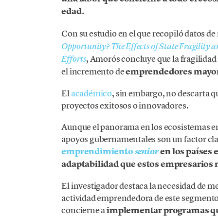
edad.
Con su estudio en el que recopiló datos d
Opportunity? The Effects of State Fragilit
, Amorós concluye que la fragilidad 
Efforts
el incremento de
emprendedores mayore
El
académico
, sin embargo, no descarta
proyectos exitosos o innovadores.
Aunque el panorama en los ecosistemas em
apoyos gubernamentales son un factor clave
emprendimiento
en los países 
senior
adaptabilidad que estos empresarios
El investigador destaca la necesidad de me
actividad emprendedora de este segmento 
concierne a
implementar programas que