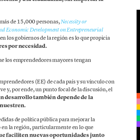
e más de 15,000 personas,
Necessity or
y and Economic Development on Entrepreneurial
en los gobiernos de la región es lo que propicia
s por necesidad.
 que los emprendedores mayores tengan
prendedores (EE) de cada país y su vínculo con
 y, por ende, un punto focal de la discusión, el
en desarrollo también depende de la
 muestren.
didas de política pública para mejorar la
en la región, particularmente en lo que
 faciliten nuevas oportunidades junto