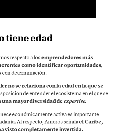
o tiene edad
mos respecto a los
emprendedores más
nherentes como identificar oportunidades
,
os con determinación.
r no se relaciona con la edad en la que se
 disposición de entender el ecosistema en el que se
 una mayor diversidad de
expertise.
anece económicamente activa es importante
dadanía. Al respecto, Amorós señala
el Caribe,
ha visto completamente invertida.