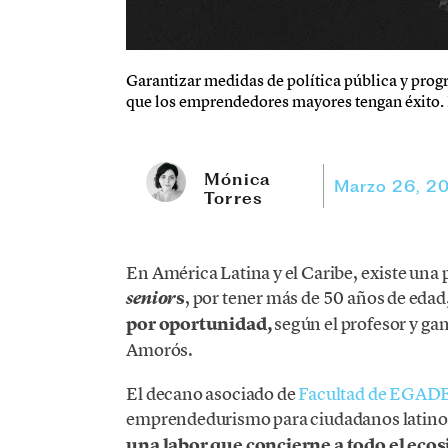
Garantizar medidas de política pública y prog
que los emprendedores mayores tengan éxito. I
Mónica
Marzo 26, 2
Torres
En América Latina y el Caribe, existe un
s
, por tener más de 50 años de edad
senior
por oportunidad,
según el profesor y ga
Amorós.
El decano asociado de
Facultad de EGADE
emprendedurismo para ciudadanos latinoa
una labor que concierne a todo el ecos