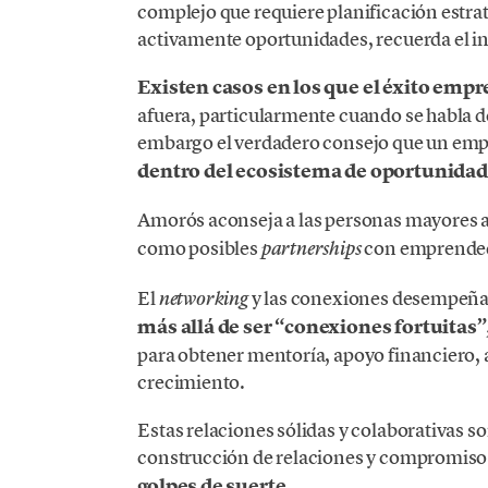
complejo que requiere planificación estr
activamente oportunidades, recuerda el i
Existen casos en los que el éxito empr
afuera, particularmente cuando se habla d
embargo el verdadero consejo que un em
dentro del ecosistema de oportunida
Amorós aconseja a las personas mayores 
como posibles
con emprendedo
partnerships
El
y las conexiones desempeñan 
networking
más allá de ser “conexiones fortuitas”
para obtener mentoría, apoyo financiero, 
crecimiento.
Estas relaciones sólidas y colaborativas so
construcción de relaciones y compromiso 
golpes de suerte.