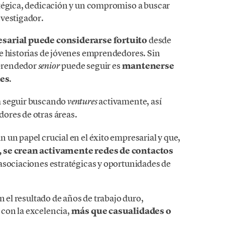
atégica, dedicación y un compromiso a buscar
nvestigador.
esarial puede considerarse fortuito
desde
e historias de jóvenes emprendedores. Sin
prendedor
puede seguir es
mantenerse
senior
des
.
a seguir buscando
activamente, así
ventures
res de otras áreas.
un papel crucial en el éxito empresarial y que,
, se crean activamente redes de contactos
asociaciones estratégicas y oportunidades de
n el resultado de años de trabajo duro,
con la excelencia,
más que casualidades o