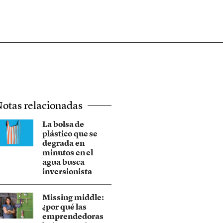
otas relacionadas
La bolsa de
plástico que se
degrada en
minutos en el
agua busca
inversionista
Missing middle:
¿por qué las
emprendedoras