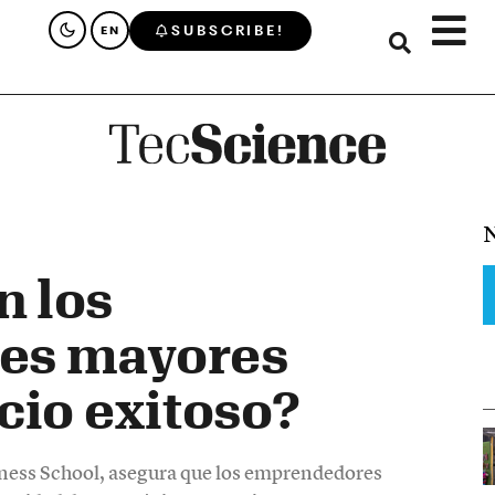
SUBSCRIBE!
EN
N
 los
es mayores
cio exitoso?
ness School, asegura que los emprendedores