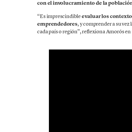
con el involucramiento de la población 
“Es imprescindible
evaluar los contexto
emprendedores
, y comprender a su vez 
cada país o región”, reflexiona Amorós en