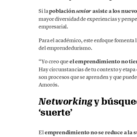
Si la
población
asiste a los nue
senior
mayor diversidad de experiencias y persp
empresarial.
Para el académico, este enfoque fomenta la 
del emprendedurismo.
“Yo creo que
el emprendimiento no tie
Hay circunstancias de tu contexto y etapa 
son procesos que se aprenden y que puedes 
Amorós.
Networking
y búsque
‘suerte’
El
emprendimiento no se reduce a la s