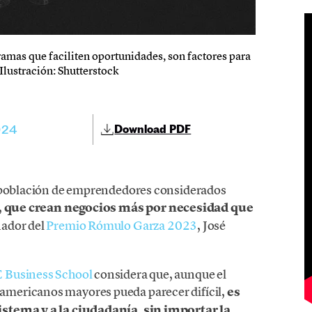
ramas que faciliten oportunidades, son factores para
lustración: Shutterstock
024
Download PDF
a población de emprendedores considerados
,
que crean negocios más por necesidad que
nador del
Premio Rómulo Garza 2023
, José
 Business School
considera que, aunque el
mericanos mayores pueda parecer difícil,
es
istema y a la ciudadanía, sin importar la