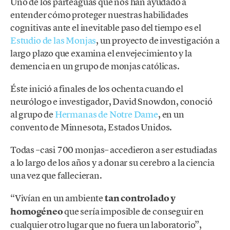
Uno de los parteaguas que nos han ayudado a
entender cómo proteger nuestras habilidades
cognitivas ante el inevitable paso del tiempo es el
Estudio de las Monjas
, un proyecto de investigación a
largo plazo que examina el envejecimiento y la
demencia en un grupo de monjas católicas.
Éste inició a finales de los ochenta cuando el
neurólogo e investigador, David Snowdon, conoció
al grupo de
Hermanas de Notre Dame
, en un
convento de Minnesota, Estados Unidos.
Todas –casi 700 monjas– accedieron a ser estudiadas
a lo largo de los años y a donar su cerebro a la ciencia
una vez que fallecieran.
“Vivían en un ambiente
tan controlado y
homogéneo
que sería imposible de conseguir en
cualquier otro lugar que no fuera un laboratorio”,