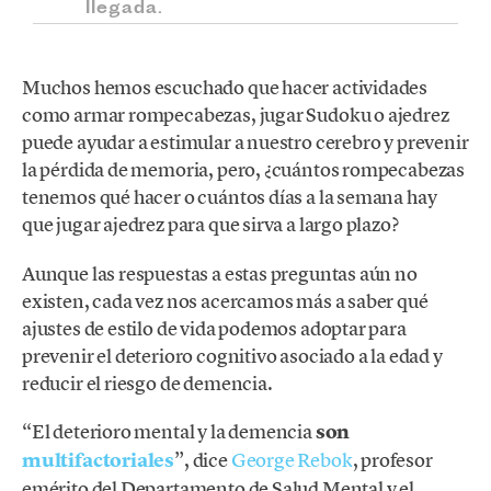
llegada.
Muchos hemos escuchado que hacer actividades
como armar rompecabezas, jugar Sudoku o ajedrez
puede ayudar a estimular a nuestro cerebro y prevenir
la pérdida de memoria, pero, ¿cuántos rompecabezas
tenemos qué hacer o cuántos días a la semana hay
que jugar ajedrez para que sirva a largo plazo?
Aunque las respuestas a estas preguntas aún no
existen, cada vez nos acercamos más a saber qué
ajustes de estilo de vida podemos adoptar para
prevenir el deterioro cognitivo asociado a la edad y
reducir el riesgo de demencia.
“El deterioro mental y la demencia
son
multifactoriales
”, dice
George Rebok
, profesor
emérito del Departamento de Salud Mental y el