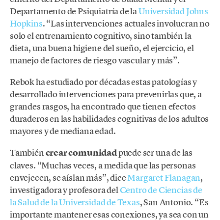
Departamento de Psiquiatría de la
Universidad Johns
Hopkins
. “Las intervenciones actuales involucran no
solo el entrenamiento cognitivo, sino también la
dieta, una buena higiene del sueño, el ejercicio, el
manejo de factores de riesgo vascular y más”.
Rebok ha estudiado por décadas estas patologías y
desarrollado intervenciones para prevenirlas que, a
grandes rasgos, ha encontrado que tienen efectos
duraderos en las habilidades cognitivas de los adultos
mayores y de mediana edad.
También
crear comunidad
puede ser una de las
claves. “Muchas veces, a medida que las personas
envejecen, se aíslan más”, dice
Margaret Flanagan
,
investigadora y profesora del
Centro de Ciencias de
la Salud de la Universidad de Texas
, San Antonio. “Es
importante mantener esas conexiones, ya sea con un