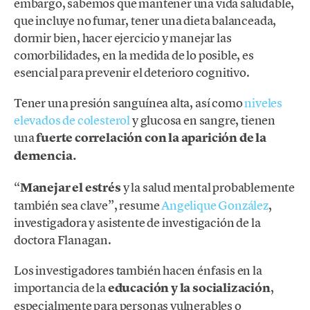
embargo, sabemos que mantener una vida saludable,
que incluye no fumar, tener una dieta balanceada,
dormir bien, hacer ejercicio y manejar las
comorbilidades, en la medida de lo posible, es
esencial para prevenir el deterioro cognitivo.
Tener una presión sanguínea alta, así como
niveles
elevados de colesterol
y glucosa en sangre, tienen
una
fuerte correlación con la aparición de la
demencia.
“
Manejar el estrés
y la salud mental probablemente
también sea clave”, resume
Angelique González
,
investigadora y asistente de investigación de la
doctora Flanagan.
Los investigadores también hacen énfasis en la
importancia de la
educación y la socialización
,
especialmente para personas vulnerables o