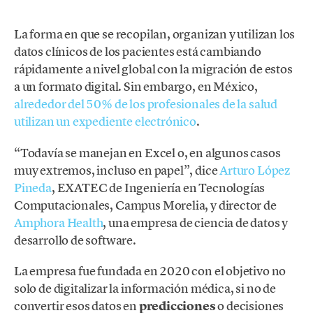
La forma en que se recopilan, organizan y utilizan los
datos clínicos de los pacientes está cambiando
rápidamente a nivel global con la migración de estos
a un formato digital. Sin embargo, en México,
alrededor del 50% de los profesionales de la salud
utilizan un expediente electrónico
.
“Todavía se manejan en Excel o, en algunos casos
muy extremos, incluso en papel”, dice
Arturo López
Pineda
, EXATEC de Ingeniería en Tecnologías
Computacionales, Campus Morelia, y director de
Amphora Health
, una empresa de ciencia de datos y
desarrollo de software.
La empresa fue fundada en 2020 con el objetivo no
solo de digitalizar la información médica, si no de
convertir esos datos en
predicciones
o decisiones