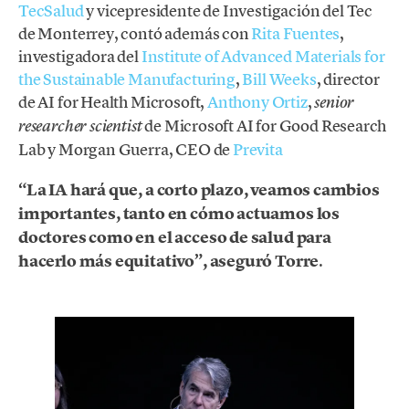
TecSalud
y vicepresidente de Investigación del Tec
de Monterrey, contó además con
Rita Fuentes
,
investigadora del
Institute of Advanced Materials for
the Sustainable Manufacturing
,
Bill Weeks
, director
de AI for Health Microsoft,
Anthony Ortiz
,
senior
de Microsoft AI for Good Research
researcher scientist
Lab y Morgan Guerra, CEO de
Previta
“La IA hará que, a corto plazo, veamos cambios
importantes, tanto en cómo actuamos los
doctores como en el acceso de salud para
hacerlo más equitativo”, aseguró Torre
.