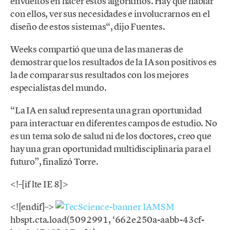
envueltos en hacer estos algoritmos. Hay que hablar
con ellos, ver sus necesidades e involucrarnos en el
diseño de estos sistemas“, dijo Fuentes.
Weeks compartió que una de las maneras de
demostrar que los resultados de la IA son positivos es
la de comparar sus resultados con los mejores
especialistas del mundo.
“La IA en salud representa una gran oportunidad
para interactuar en diferentes campos de estudio. No
es un tema solo de salud ni de los doctores, creo que
hay una gran oportunidad multidisciplinaria para el
futuro”, finalizó Torre.
<!–[if lte IE 8]>
<![endif]–>
hbspt.cta.load(5092991, ‘662e250a-aabb-43cf-