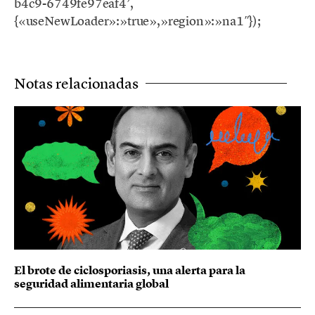
b4c9-6749fe97eaf4’,
{«useNewLoader»:»true»,»region»:»na1″});
Notas relacionadas
El brote de ciclosporiasis, una alerta para la
seguridad alimentaria global