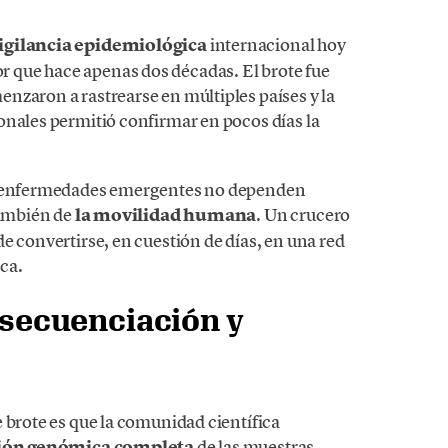
igilancia epidemiológica
internacional hoy
que hace apenas dos décadas. El brote fue
nzaron a rastrearse en múltiples países y la
onales permitió confirmar en pocos días la
as enfermedades emergentes no dependen
también de
la movilidad humana
. Un crucero
e convertirse, en cuestión de días, en una red
ca.
: secuenciación y
 brote es que la comunidad científica
ión genómica completa
de las muestras