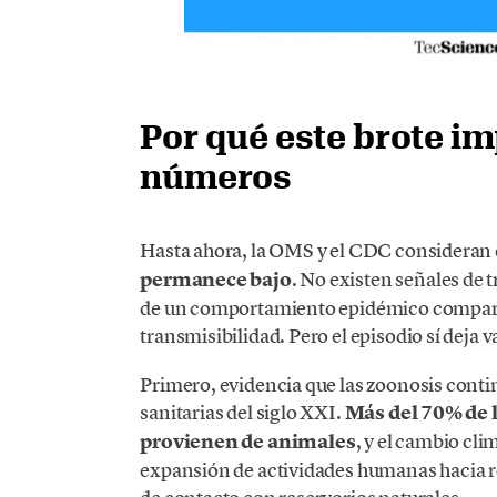
Por qué este brote im
números
Hasta ahora, la OMS y el CDC consideran
permanece bajo
. No existen señales de
de un comportamiento epidémico comparable
transmisibilidad. Pero el episodio sí deja v
Primero, evidencia que las zoonosis conti
sanitarias del siglo XXI.
Más del 70% de
provienen de animales
, y el cambio cli
expansión de actividades humanas hacia r