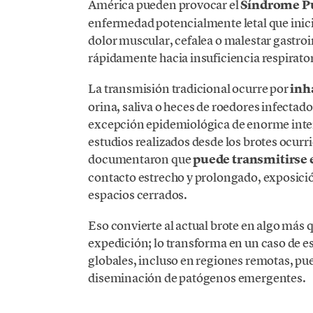
América pueden provocar el
Síndrome P
enfermedad potencialmente letal que inici
dolor muscular, cefalea o malestar gastro
rápidamente hacia insuficiencia respirato
La transmisión tradicional ocurre por
inh
orina, saliva o heces de roedores infectad
excepción epidemiológica de enorme interé
estudios realizados desde los brotes ocurr
documentaron que
puede transmitirse 
contacto estrecho y prolongado, exposició
espacios cerrados.
Eso convierte al actual brote en algo más 
expedición; lo transforma en un caso de e
globales, incluso en regiones remotas, pue
diseminación de patógenos emergentes.