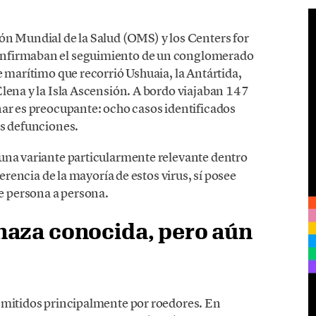
ón Mundial de la Salud (OMS) y los Centers for
onfirmaban el seguimiento de un conglomerado
e marítimo que recorrió Ushuaia, la Antártida,
Elena y la Isla Ascensión. A bordo viajaban 147
nar es preocupante: ocho casos identificados
es defunciones.
 una variante particularmente relevante dentro
ferencia de la mayoría de estos virus, sí posee
 persona a persona.
naza conocida, pero aún
smitidos principalmente por roedores. En