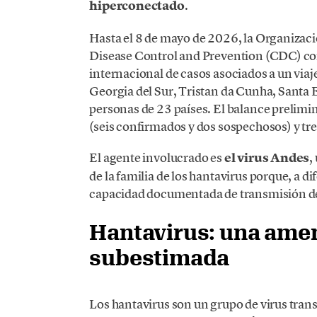
hiperconectado
.
Hasta el 8 de mayo de 2026, la Organizaci
Disease Control and Prevention (CDC) c
internacional de casos asociados a un viaj
Georgia del Sur, Tristan da Cunha, Santa 
personas de 23 países. El balance prelimi
(seis confirmados y dos sospechosos) y tr
El agente involucrado es
el virus Andes
,
de la familia de los hantavirus porque, a di
capacidad documentada de transmisión de
Hantavirus: una ame
subestimada
Los hantavirus son un grupo de virus tran