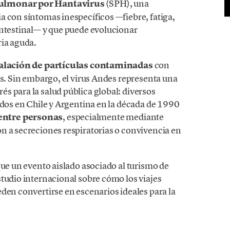
ulmonar por Hantavirus
(SPH), una
a con síntomas inespecíficos —fiebre, fatiga,
intestinal— y que puede evolucionar
ria aguda.
alación de partículas contaminadas
con
os. Sin embargo, el virus Andes representa una
s para la salud pública global: diversos
idos en Chile y Argentina en la década de 1990
entre personas
, especialmente mediante
n a secreciones respiratorias o convivencia en
que un evento aislado asociado al turismo de
studio internacional sobre cómo los viajes
den convertirse en escenarios ideales para la