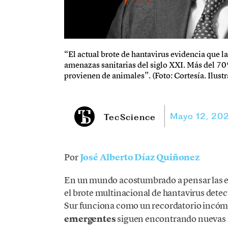
“El actual brote de hantavirus evidencia que l
amenazas sanitarias del siglo XXI. Más del 
provienen de animales”. (Foto: Cortesía. Ilust
Mayo 12, 20
TecScience
Por
José Alberto Díaz Quiñonez
En un mundo acostumbrado a pensar las 
el brote multinacional de hantavirus detec
Sur funciona como un recordatorio incóm
emergentes
siguen encontrando nuevas 