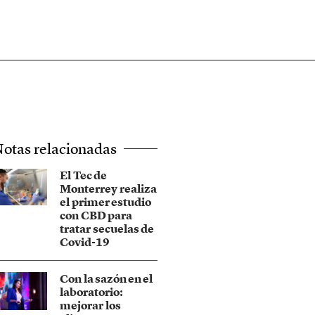
otas relacionadas
El Tec de
Monterrey realiza
el primer estudio
con CBD para
tratar secuelas de
Covid-19
Con la sazón en el
laboratorio:
mejorar los