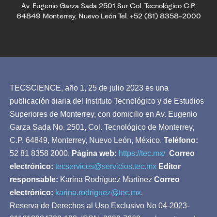
Av. Eugenio Garza Sada 2501 Sur Col. Tecnológico C.P.
64849 Monterrey, Nuevo León Tel. +52 (81) 8358-2000
TECSCIENCE, año 1, 25 de julio 2023 es una
publicación diaria del Instituto Tecnológico y de Estudios
Superiores de Monterrey, con domicilio en Av. Eugenio
Garza Sada No. 2501, Col. Tecnológico de Monterrey,
C.P. 64849, Monterrey, Nuevo León, México.
Teléfono:
52 81 8358 2000.
Página web:
https://tec.mx/
Correo
electrónico:
tecservices@servicios.tec.mx
Editor
responsable:
Karina Rodríguez Martínez
Correo
electrónico:
karina.rodriguez@tec.mx
.
Reserva de Derechos al Uso Exclusivo No 04-2023-