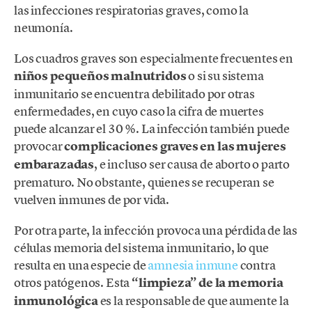
las infecciones respiratorias graves, como la
neumonía.
Los cuadros graves son especialmente frecuentes en
niños pequeños malnutridos
o si su sistema
inmunitario se encuentra debilitado por otras
enfermedades, en cuyo caso la cifra de muertes
puede alcanzar el 30 %. La infección también puede
provocar
complicaciones graves en las mujeres
embarazadas
, e incluso ser causa de aborto o parto
prematuro. No obstante, quienes se recuperan se
vuelven inmunes de por vida.
Por otra parte, la infección provoca una pérdida de las
células memoria del sistema inmunitario, lo que
resulta en una especie de
amnesia inmune
contra
otros patógenos. Esta
“limpieza” de la memoria
inmunológica
es la responsable de que aumente la