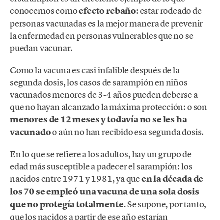
conocemos como
efecto rebaño
: estar rodeado de
personas vacunadas es la mejor manera de prevenir
la enfermedad en personas vulnerables que no se
puedan vacunar.
Como la vacuna es casi infalible después de la
segunda dosis, los casos de sarampión en niños
vacunados menores de 3-4 años pueden deberse a
que no hayan alcanzado la máxima protección: o son
menores de 12 meses y todavía no se les ha
vacunado
o aún no han recibido esa segunda dosis.
En lo que se refiere a los adultos, hay un grupo de
edad más susceptible a padecer el sarampión: los
nacidos entre 1971 y 1981, ya que
en la década de
los 70 se empleó una vacuna de una sola dosis
que no protegía totalmente.
Se supone, por tanto,
que los nacidos a partir de ese año estarían