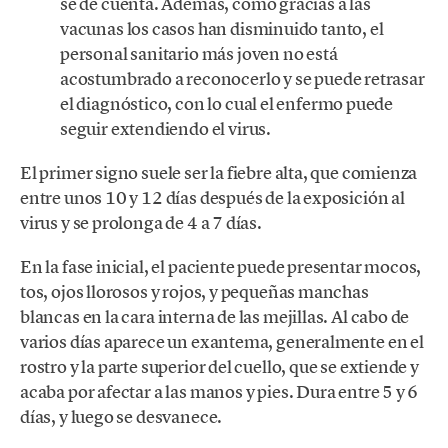
se dé cuenta. Además, como gracias a las
vacunas los casos han disminuido tanto, el
personal sanitario más joven no está
acostumbrado a reconocerlo y se puede retrasar
el diagnóstico, con lo cual el enfermo puede
seguir extendiendo el virus.
El primer signo suele ser la fiebre alta, que comienza
entre unos 10 y 12 días después de la exposición al
virus y se prolonga de 4 a 7 días.
En la fase inicial, el paciente puede presentar mocos,
tos, ojos llorosos y rojos, y pequeñas manchas
blancas en la cara interna de las mejillas. Al cabo de
varios días aparece un exantema, generalmente en el
rostro y la parte superior del cuello, que se extiende y
acaba por afectar a las manos y pies. Dura entre 5 y 6
días, y luego se desvanece.