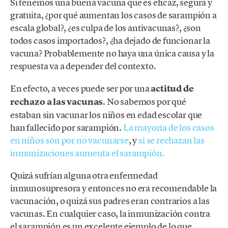
Si tenemos una buena vacuna que es eficaz, segura y
gratuita, ¿por qué aumentan los casos de sarampión a
escala global?, ¿es culpa de los antivacunas?, ¿son
todos casos importados?, ¿ha dejado de funcionar la
vacuna? Probablemente no haya una única causa y la
respuesta va a depender del contexto.
En efecto, a veces puede ser por una
actitud de
rechazo a las vacunas
. No sabemos por qué
estaban sin vacunar los niños en edad escolar que
han fallecido por sarampión.
La mayoría de los casos
en niños son por no vacunarse
, y
si se rechazan las
inmunizaciones aumenta el sarampión.
Quizá sufrían alguna otra enfermedad
inmunosupresora y entonces no era recomendable la
vacunación, o quizá sus padres eran contrarios a las
vacunas. En cualquier caso, la inmunización contra
el sarampión es un excelente ejemplo de lo que