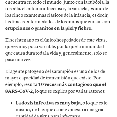
encuentra en todo el mundo. Junto con la rubéola, la
roseóla, el eritema infeccioso y la varicela, es uno de
los cinco exantemas clásicos de la infancia, es decir,
las típicas enfermedades de los niños que cursan con
erupciones o granitos en la piel y fiebre.
El ser humano es el único hospedador de este virus,
que es muy poco variable, por lo que la inmunidad
que causa dura toda la vida y, generalmente, solo se
pasa una vez.
El agente patógeno del sarampión es uno de los de
mayor capacidad de transmisión que existe. Por
ejemplo, resulta
10 veces más contagioso que el
SARS-CoV-2
, lo que se explica por varias razones:
La
dosis infectiva es muy baja
, o lo que es lo
mismo, no hay que estar expuesto a una gran
cantidad de virus para infectarse.