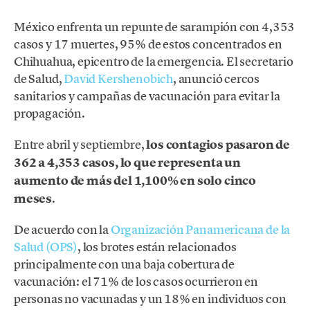
México enfrenta un repunte de sarampión con 4,353
casos y 17 muertes, 95% de estos concentrados en
Chihuahua, epicentro de la emergencia. El secretario
de Salud,
David Kershenobich
, anunció cercos
sanitarios y campañas de vacunación para evitar la
propagación.
Entre abril y septiembre,
los contagios pasaron de
362 a 4,353 casos, lo que representa un
aumento de más del 1,100% en solo cinco
meses
.
De acuerdo con la
Organización Panamericana de la
Salud (OPS)
, los brotes están relacionados
principalmente con una baja cobertura de
vacunación: el 71% de los casos ocurrieron en
personas no vacunadas y un 18% en individuos con