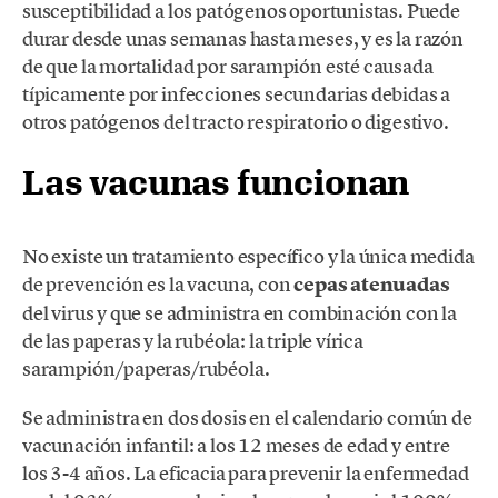
susceptibilidad a los patógenos oportunistas. Puede
durar desde unas semanas hasta meses, y es la razón
de que la mortalidad por sarampión esté causada
típicamente por infecciones secundarias debidas a
otros patógenos del tracto respiratorio o digestivo.
Las vacunas funcionan
No existe un tratamiento específico y la única medida
de prevención es la vacuna, con
cepas atenuadas
del virus y que se administra en combinación con la
de las paperas y la rubéola: la triple vírica
sarampión/paperas/rubéola.
Se administra en dos dosis en el calendario común de
vacunación infantil: a los 12 meses de edad y entre
los 3-4 años. La eficacia para prevenir la enfermedad