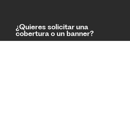
¿Quieres solicitar una
cobertura o un banner?
¿Quieres proponer una
historia para
TecScience?
Además
Tecnológico de Monterrey
Términos y Condiciones
Aviso de Privacidad
Contáctanos
Av. Eugenio Garza Sada 2501 Sur Col.