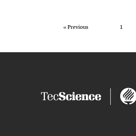
« Previous
1