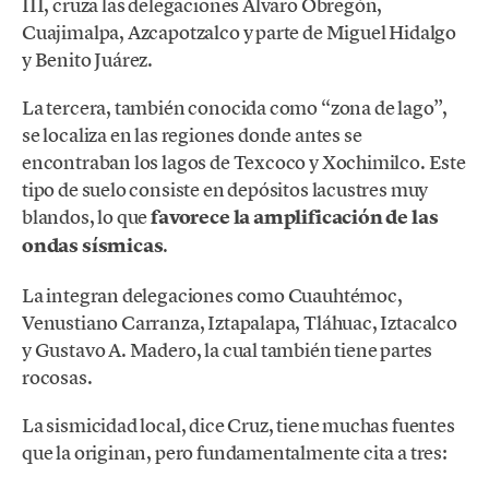
III, cruza las delegaciones Álvaro Obregón,
Cuajimalpa, Azcapotzalco y parte de Miguel Hidalgo
y Benito Juárez.
La tercera, también conocida como “zona de lago”,
se localiza en las regiones donde antes se
encontraban los lagos de Texcoco y Xochimilco. Este
tipo de suelo consiste en depósitos lacustres muy
blandos, lo que
favorece la amplificación de las
ondas sísmicas
.
La integran delegaciones como Cuauhtémoc,
Venustiano Carranza, Iztapalapa, Tláhuac, Iztacalco
y Gustavo A. Madero, la cual también tiene partes
rocosas.
La sismicidad local, dice Cruz, tiene muchas fuentes
que la originan, pero fundamentalmente cita a tres: