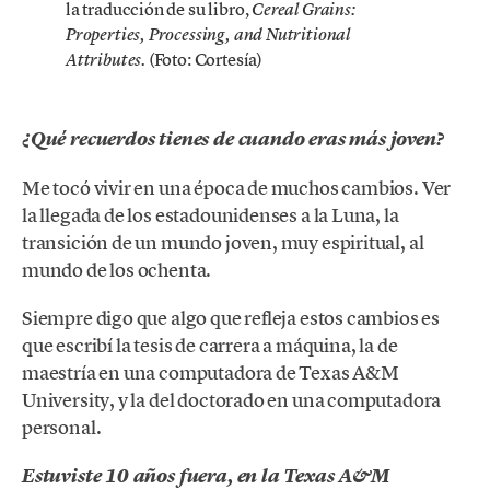
la traducción de su libro,
Cereal Grains:
Properties, Processing, and Nutritional
(Foto: Cortesía)
Attributes.
¿Qué recuerdos tienes de cuando eras más joven?
Me tocó vivir en una época de muchos cambios. Ver
la llegada de los estadounidenses a la Luna, la
transición de un mundo joven, muy espiritual, al
mundo de los ochenta.
Siempre digo que algo que refleja estos cambios es
que escribí la tesis de carrera a máquina, la de
maestría en una computadora de Texas A&M
University, y la del doctorado en una computadora
personal.
Estuviste 10 años fuera, en la Texas A&M