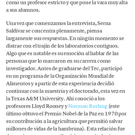
como un profesor estricto y que pone la vara muy alta
a sus alumnos.
Una vez que comenzamos la entrevista, Serna
Saldívar se concentra plenamente, piensa
largamente sus respuestas. En ningún momento se
distrae con el trajín de los laboratorios contiguos.
Algo que es notable es su emoción al hablar de las
personas que lo marcaron en su carrera como
investigador. Antes de graduarse del Tec, participó
en un programa de la Organización Mundial de
Alimentos y a partir de esta experiencia decidió
continuar con la maestría y el doctorado, esta vez en
la Texas A&M University. Ahí conoció a los
profesores Lloyd Rooney y
Norman Borlaug
(este
último obtuvo el Premio Nobel de la Paz en 1970 por
su contribución a la agricultura que permitió salvar
millones de vidas de la hambruna). Esta relación fue