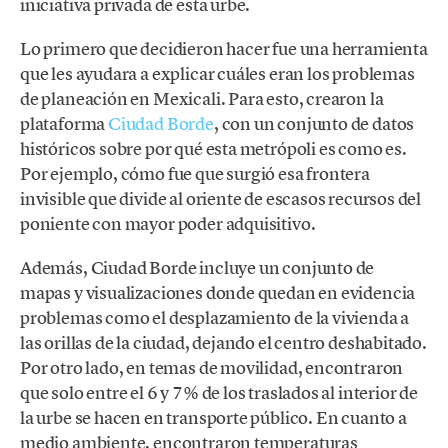
iniciativa privada de esta urbe.
Lo primero que decidieron hacer fue una herramienta
que les ayudara a explicar cuáles eran los problemas
de planeación en Mexicali. Para esto, crearon la
plataforma
Ciudad Borde
, con un conjunto de datos
históricos sobre por qué esta metrópoli es como es.
Por ejemplo, cómo fue que surgió esa frontera
invisible que divide al oriente de escasos recursos del
poniente con mayor poder adquisitivo.
Además, Ciudad Borde incluye un conjunto de
mapas y visualizaciones donde quedan en evidencia
problemas como el desplazamiento de la vivienda a
las orillas de la ciudad, dejando el centro deshabitado.
Por otro lado, en temas de movilidad, encontraron
que solo entre el 6 y 7% de los traslados al interior de
la urbe se hacen en transporte público. En cuanto a
medio ambiente, encontraron temperaturas