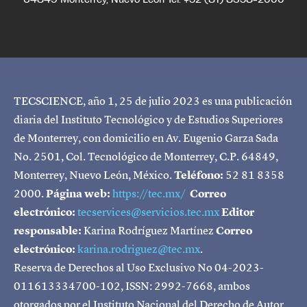
TECSCIENCE, año 1, 25 de julio 2023 es una publicación
diaria del Instituto Tecnológico y de Estudios Superiores
de Monterrey, con domicilio en Av. Eugenio Garza Sada
No. 2501, Col. Tecnológico de Monterrey, C.P. 64849,
Monterrey, Nuevo León, México.
Teléfono:
52 81 8358
2000.
Página web:
https://tec.mx/
Correo
electrónico:
tecservices@servicios.tec.mx
Editor
responsable:
Karina Rodríguez Martínez
Correo
electrónico:
karina.rodriguez@tec.mx
.
Reserva de Derechos al Uso Exclusivo No 04-2023-
011613334700-102, ISSN: 2992-7668, ambos
otorgados por el Instituto Nacional del Derecho de Autor.