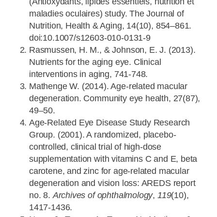
(Antioxydants, lipides essentiels, nutrition et
maladies oculaires) study. The Journal of
Nutrition, Health & Aging, 14(10), 854–861.
doi:10.1007/s12603-010-0131-9
Rasmussen, H. M., & Johnson, E. J. (2013).
Nutrients for the aging eye. Clinical
interventions in aging, 741-748.
Mathenge W. (2014). Age-related macular
degeneration. Community eye health, 27(87),
49–50.
Age-Related Eye Disease Study Research
Group. (2001). A randomized, placebo-
controlled, clinical trial of high-dose
supplementation with vitamins C and E, beta
carotene, and zinc for age-related macular
degeneration and vision loss: AREDS report
no. 8.
Archives of ophthalmology
,
119
(10),
1417-1436.