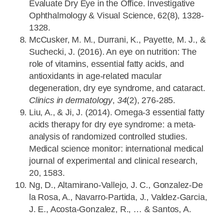
Evaluate Dry Eye in the Office. Investigative
Ophthalmology & Visual Science, 62(8), 1328-
1328.
McCusker, M. M., Durrani, K., Payette, M. J., &
Suchecki, J. (2016). An eye on nutrition: The
role of vitamins, essential fatty acids, and
antioxidants in age-related macular
degeneration, dry eye syndrome, and cataract.
Clinics in dermatology
,
34
(2), 276-285.
Liu, A., & Ji, J. (2014). Omega-3 essential fatty
acids therapy for dry eye syndrome: a meta-
analysis of randomized controlled studies.
Medical science monitor: international medical
journal of experimental and clinical research,
20, 1583.
Ng, D., Altamirano-Vallejo, J. C., Gonzalez-De
la Rosa, A., Navarro-Partida, J., Valdez-Garcia,
J. E., Acosta-Gonzalez, R., … & Santos, A.