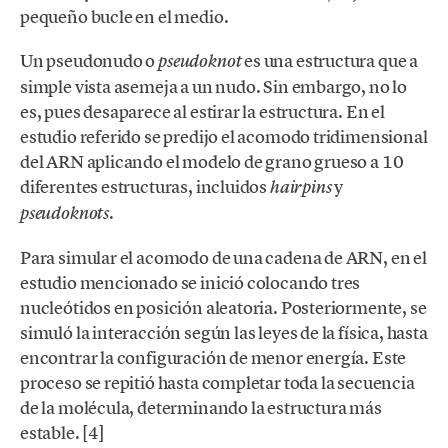
pequeño bucle en el medio.
Un pseudonudo o
es una estructura que a
pseudoknot
simple vista asemeja a un nudo. Sin embargo, no lo
es, pues desaparece al estirar la estructura. En el
estudio referido se predijo el acomodo tridimensional
del ARN aplicando el modelo de grano grueso a 10
diferentes estructuras, incluidos
y
hairpins
.
pseudoknots
Para simular el acomodo de una cadena de ARN, en el
estudio mencionado se inició colocando tres
nucleótidos en posición aleatoria. Posteriormente, se
simuló la interacción según las leyes de la física, hasta
encontrar la configuración de menor energía. Este
proceso se repitió hasta completar toda la secuencia
de la molécula, determinando la estructura más
estable. [4]