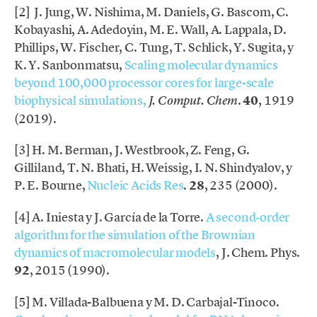
[2] J. Jung, W. Nishima, M. Daniels, G. Bascom, C.
Kobayashi, A. Adedoyin, M. E. Wall, A. Lappala, D.
Phillips, W. Fischer, C. Tung, T. Schlick, Y. Sugita, y
K. Y. Sanbonmatsu,
Scaling molecular dynamics
beyond 100,000 processor cores for large-scale
biophysical simulations,
.
40
, 1919
J. Comput. Chem
(2019).
[3] H. M. Berman, J. Westbrook, Z. Feng, G.
Gilliland, T. N. Bhati, H. Weissig, I. N. Shindyalov, y
P. E. Bourne,
Nucleic Acids Res
.
28
, 235 (2000).
[4] A. Iniesta y J. García de la Torre.
A second‐order
algorithm for the simulation of the Brownian
dynamics of macromolecular models
, J. Chem. Phys.
92
, 2015 (1990).
[5] M. Villada-Balbuena y M. D. Carbajal-Tinoco.