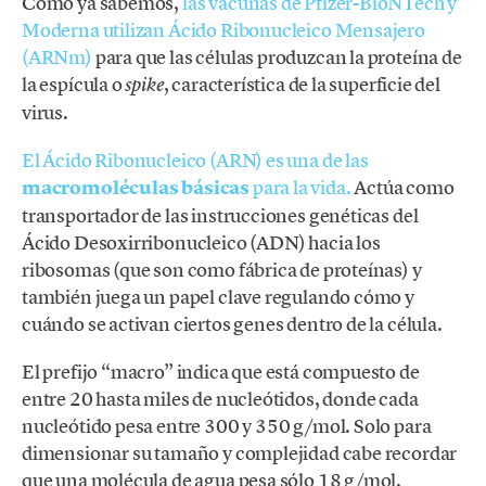
Como ya sabemos,
las vacunas de Pfizer-BioNTech y
Moderna utilizan Ácido Ribonucleico Mensajero
(ARNm)
para que las células produzcan la proteína de
la espícula o
, característica de la superficie del
spike
virus.
El Ácido Ribonucleico (ARN) es una de las
macromoléculas básicas
para la vida.
Actúa como
transportador de las instrucciones genéticas del
Ácido Desoxirribonucleico (ADN) hacia los
ribosomas (que son como fábrica de proteínas) y
también juega un papel clave regulando cómo y
cuándo se activan ciertos genes dentro de la célula.
El prefijo “macro” indica que está compuesto de
entre 20 hasta miles de nucleótidos, donde cada
nucleótido pesa entre 300 y 350 g/mol. Solo para
dimensionar su tamaño y complejidad cabe recordar
que una molécula de agua pesa sólo 18 g/mol.