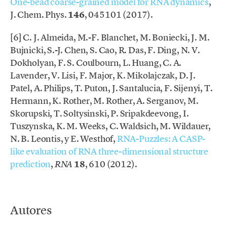
One-bead coarse-grained model for RNA dynamics
,
J. Chem. Phys.
146
, 045101 (2017).
[6] C. J. Almeida, M.-F. Blanchet, M. Boniecki, J. M.
Bujnicki, S.-J. Chen, S. Cao, R. Das, F. Ding, N. V.
Dokholyan, F. S. Coulbourn, L. Huang, C. A.
Lavender, V. Lisi, F. Major, K. Mikolajczak, D. J.
Patel, A. Philips, T. Puton, J. Santalucia, F. Sijenyi, T.
Hermann, K. Rother, M. Rother, A. Serganov, M.
Skorupski, T. Soltysinski, P. Sripakdeevong, I.
Tuszynska, K. M. Weeks, C. Waldsich, M. Wildauer,
N. B. Leontis, y E. Westhof,
RNA-Puzzles: A CASP-
like evaluation of RNA three-dimensional structure
prediction
,
18
, 610 (2012).
RNA
.
Autores