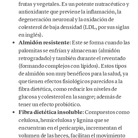
frutas y vegetales. Es un potente nutracéutico y
antioxidante que previene la inflamación, la
degeneración neuronal y la oxidación de
colesterol de baja densidad (LDL, por sus siglas
en inglés).
Almidón resistente
: Este se forma cuando las
palomitas se enfrían y almacenan (almidón
retrogradado) y también durante el reventado
(formando complejos con lípidos). Estos tipos
de almidón son muy benéficos para la salud, ya
que tienen efectos fisiológicos parecidos a la
fibra dietética, como reducir los niveles de
glucosa y colesterol en la sangre; además de
tener un efecto probiótico.
Fibra dietética insoluble
: Compuestos como
celulosa, hemicelulosa y lignina que se
encuentran en el pericarpio, incrementan el
volumen de las heces, facilitan el movimiento