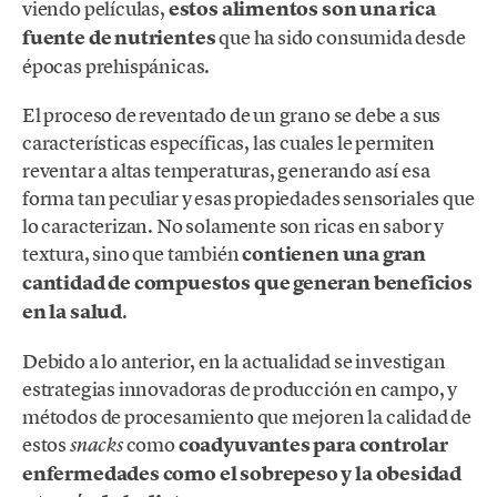
viendo películas,
estos alimentos son una rica
fuente de nutrientes
que ha sido consumida desde
épocas prehispánicas.
El proceso de reventado de un grano se debe a sus
características específicas, las cuales le permiten
reventar a altas temperaturas, generando así esa
forma tan peculiar y esas propiedades sensoriales que
lo caracterizan. No solamente son ricas en sabor y
textura, sino que también
contienen una gran
cantidad de compuestos que generan beneficios
en la salud
.
Debido a lo anterior, en la actualidad se investigan
estrategias innovadoras de producción en campo, y
métodos de procesamiento que mejoren la calidad de
estos
como
coadyuvantes para controlar
snacks
enfermedades como el sobrepeso y la obesidad