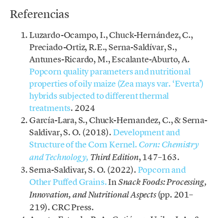
Referencias
Luzardo-Ocampo, I., Chuck-Hernández, C.,
Preciado-Ortiz, R.E., Serna-Saldívar, S.,
Antunes-Ricardo, M., Escalante-Aburto, A.
Popcorn quality parameters and nutritional
properties of oily maize (Zea mays var. ‘Everta’)
hybrids subjected to different thermal
treatments
. 2024
García-Lara, S., Chuck-Hernandez, C., & Serna-
Saldivar, S. O. (2018).
Development and
Structure of the Corn Kernel.
Corn: Chemistry
, 147–163.
and Technology,
Third Edition
Serna-Saldivar, S. O. (2022).
Popcorn and
Other Puffed Grains.
In
Snack Foods: Processing,
(pp. 201–
Innovation, and Nutritional Aspects
219). CRC Press.