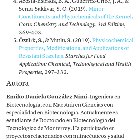
Acosta-Estrada, B. A., Gutiérrez-Uribe, J. A., &
Serna-Saldivar, S. O. (2019).
Minor
Constituents and Phytochemicals of the Kernel
.
,
Corn: Chemistry and Technology, 3rd Edition
369–403.
Öztürk, S., & Mutlu, S. (2019).
Physicochemical
Properties, Modifications, and Applications of
Resistant Starches.
Starches for Food
Application: Chemical, Technological and Health
, 297–332.
Properties
Autora
Emiko Daniela González Nimi.
Ingeniera en
Biotecnología, con Maestría en Ciencias con
especialidad en Biotecnología. Actualmente es
estudiante de Doctorado en Biotecnología del
Tecnológico de Monterrey. Ha participado en
proyectos relacionados con nutracéuticos y salud