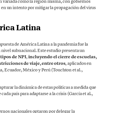
 tan variada como la región misma, con gobiernos
n un intento por mitigar la propagación del virus
rica Latina
spuesta de América Latina a la pandemia fue la
 nivel subnacional. Este estudio presenta un
tipos de NPI
,
incluyendo el cierre de escuelas,
tricciones de viaje, entre otros
, aplicados en
ia, Ecuador, México y Perú (Touchton et al.,
apturar la dinámica de estas políticas a medida que
ada país para adaptarse a la crisis (García et al.,
ernos nacionales optaron por delegar la