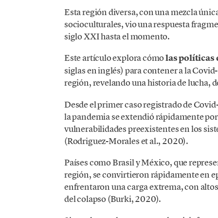
Esta región diversa, con una mezcla únic
socioculturales, vio una respuesta fragmen
siglo XXI hasta el momento.
Este artículo explora cómo
las política
siglas en inglés) para contener a la Covi
región, revelando una historia de lucha, 
Desde el primer caso registrado de Covid-
la pandemia se extendió rápidamente por
vulnerabilidades preexistentes en los sis
(Rodriguez-Morales et al., 2020).
Países como Brasil y México, que represe
región, se convirtieron rápidamente en e
enfrentaron una carga extrema, con altos 
del colapso (Burki, 2020).