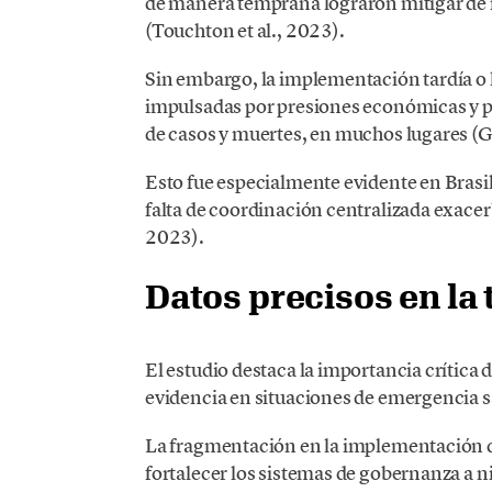
de manera temprana lograron mitigar de 
(Touchton et al., 2023).
Sin embargo, la implementación tardía o 
impulsadas por presiones económicas y po
de casos y muertes, en muchos lugares (Ga
Esto fue especialmente evidente en Brasil 
falta de coordinación centralizada exacerb
2023).
Datos precisos en la
El estudio destaca la importancia crítica 
evidencia en situaciones de emergencia sa
La fragmentación en la implementación d
fortalecer los sistemas de gobernanza a n