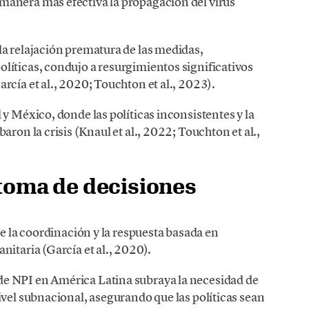
manera más efectiva la propagación del virus
la relajación prematura de las medidas,
líticas, condujo a resurgimientos significativos
rcía et al., 2020; Touchton et al., 2023).
y México, donde las políticas inconsistentes y la
aron la crisis (Knaul et al., 2022; Touchton et al.,
 toma de decisiones
de la coordinación y la respuesta basada en
nitaria (García et al., 2020).
e NPI en América Latina subraya la necesidad de
ivel subnacional, asegurando que las políticas sean