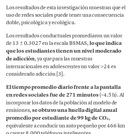
Los resultados de esta investigación muestran que el
uso de redes sociales puede tener una consecuencia
doble, psicológica y ecológica.
Los resultados conductuales promediaron un valor
de 13 ± 0.3027 en la escala BSMAS,
lo que indica
que los estudiantes tienen un nivel moderado
de adicción
, ya que para las muestras
internacionales en adolescentes un valor >24 es
considerado adicción [3].
El tiempo promedio diario frente a la pantalla
en redes sociales fue de 271 minutos
(~4.5 h). Al
incorporar los datos de la población al modelo de
emisiones,
se obtuvo una huella digital anual
promedio por estudiante de 99 kg de CO₂
,
equivalente a conducir un auto pequeño por 466 km
o cargar 8,000 teléfonos inteligentes.