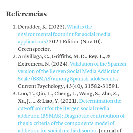
.
Referencias
Derudder, K. (2023).
What is the
environmental footprint for social media
applications?
2021 Edition (Nov 10).
Greenspector.
Arrivillaga, C., Griffiths, M. D., Rey, L., &
Extremera, N. (2024).
Validation of the Spanish
version of the Bergen Social Media Addiction
Scale (BSMAS) among Spanish adolescents
.
Current Psychology, 43(40), 31582-31591.
Luo, T., Qin, L., Cheng, L., Wang, S., Zhu, Z.,
Xu, J., … & Liao, Y. (2021).
Determination the
cut-off point for the Bergen social media
addiction (BSMAS): Diagnostic contribution of
the six criteria of the components model of
addiction for social media disorder.
Journal of