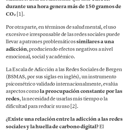
durante una hora genera más de 150 gramos de
CO₂
[1].
Por otra parte, en términos de salud mental, el uso
excesivo e irresponsable de las redes sociales puede
llevar a patrones problemáticos
similares a una
adicción
, produciendo efectos negativos a nivel
emocional, social y académico.
La Escala de Adicción a las Redes Sociales de Bergen
(BSMAS, por sus siglas en inglés), un instrumento
psicométrico validado internacionalmente, evalúa
aspectos como
la preocupación constante por las
redes
, la necesidad de usarlas más tiempo o la
dificultad para reducir su uso [2].
¿Existe una relación entre la adicción a las redes
sociales y la huella de carbono digital?
El