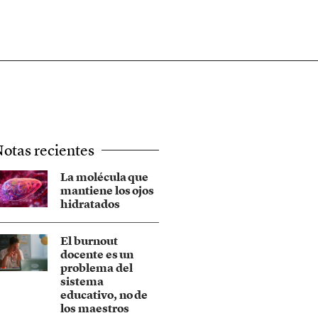
otas recientes
La molécula que
mantiene los ojos
hidratados
El burnout
docente es un
problema del
sistema
educativo, no de
los maestros