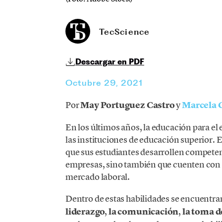
TecScience
Descargar en PDF
Octubre 29, 2021
Por
May Portuguez Castro
y
Marcela
En los últimos años, la educación para el
las instituciones de educación superior. E
que sus estudiantes desarrollen competen
empresas, sino también que cuenten con l
mercado laboral.
Dentro de estas habilidades se encuentr
liderazgo
,
la comunicación
,
la toma d