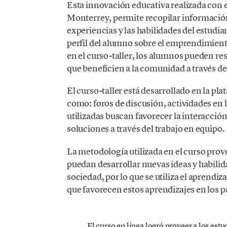
Esta innovación educativa realizada con e
Monterrey, permite recopilar información s
experiencias y las habilidades del estudia
perfil del alumno sobre el emprendimient
en el curso-taller, los alumnos pueden re
que beneficien a la comunidad a través d
El curso-taller está desarrollado en la p
como: foros de discusión, actividades en 
utilizadas buscan favorecer la interacción
soluciones a través del trabajo en equipo.
La metodología utilizada en el curso prov
puedan desarrollar nuevas ideas y habilid
sociedad, por lo que se utiliza el aprendi
que favorecen estos aprendizajes en los p
El curso en línea logró proveer a los es