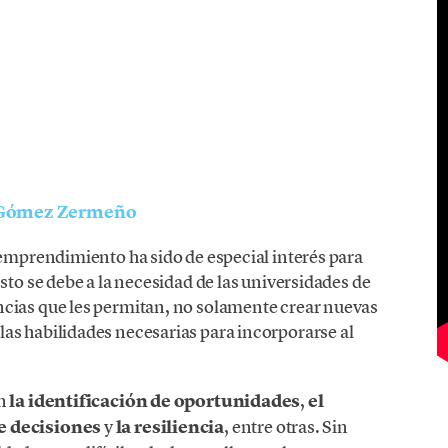
 Gómez Zermeño
 emprendimiento ha sido de especial interés para
sto se debe a la necesidad de las universidades de
cias que les permitan, no solamente crear nuevas
as habilidades necesarias para incorporarse al
an
la identificación de oportunidades
,
el
e decisiones
y
la resiliencia
, entre otras. Sin