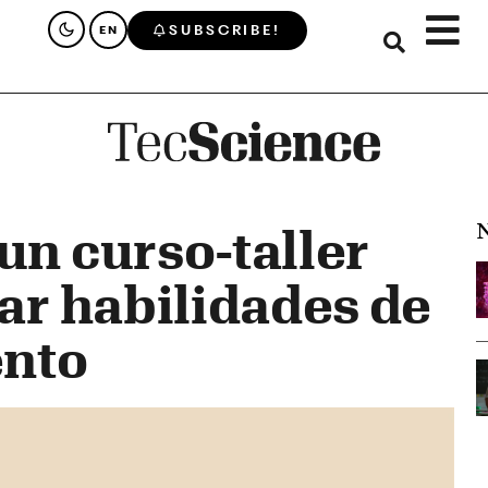
SUBSCRIBE!
EN
N
un curso-taller
car habilidades de
nto