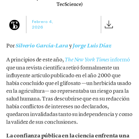
TecScience)
Febrero 4,
2026
Por
y
Silverio García-Lara
Jorge Luis Díaz
A principios de este año,
informó
The New York Times
que una revista científica retiró formalmente un
influyente artículo publicado en el año 2000 que
había concluido que el glifosato —un herbicida usado
en la agricultura— no representaba un riesgo para la
salud humana. Tras descubrirse que en su redacción
había conflictos de intereses no declarados,
quedaron invalidadas tanto su independencia y como
la validez de sus conclusiones.
La confianza pública en la ciencia enfrenta una