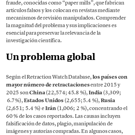
fraude, conocidas como “paper mills”, que fabrican
artículos falsos y los colocan en revistas mediante
mecanismos de revisión manipulados. Comprender
la magnitud del problema y sus implicaciones es
esencial para preservar la relevancia de la
investigación científica.
Un problema global
Según el Retraction Watch Database,
los países con
mayor número de retractaciones
entre 2015 y
2025 son
China
(22,574; 45.8 %),
India
(3,309;
6.7%),
Estados Unidos
(2,655; 5.4 %),
Rusia
(2,651; 5.4 %) e
Irán
(1,006; 2 %), concentrando el
60 % de los casos reportados. Las causas incluyen
falsificación de datos, plagio, manipulación de
imágenes y autorías compradas. En algunos casos,