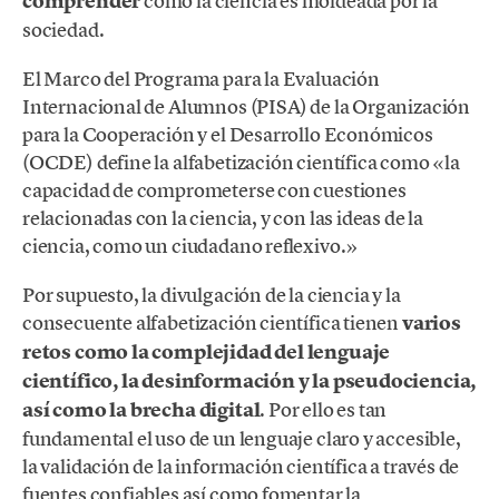
comprender
cómo la ciencia es moldeada por la
sociedad.
El Marco del Programa para la Evaluación
Internacional de Alumnos (PISA) de la Organización
para la Cooperación y el Desarrollo Económicos
(OCDE) define la alfabetización científica como «la
capacidad de comprometerse con cuestiones
relacionadas con la ciencia, y con las ideas de la
ciencia, como un ciudadano reflexivo.»
Por supuesto, la divulgación de la ciencia y la
consecuente alfabetización científica tienen
varios
retos como la complejidad del lenguaje
científico, la desinformación y la pseudociencia,
así como la brecha digital
. Por ello es tan
fundamental el uso de un lenguaje claro y accesible,
la validación de la información científica a través de
fuentes confiables así como fomentar la