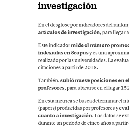
investigación
En el desglose por indicadores del rankin
artículos de investigación
, para llegar 
Este indicador
mide el número promedi
indexadas en Scopus
y es una aproximac
realizado por las universidades. La evalu
citaciones a partir de 2018.
También,
subió nueve posiciones en el
profesores
, para ubicarse en el lugar 15
En esta métrica se busca determinar el n
(papers) producidas por profesores y
eval
cuanto a investigación
. Los datos se ex
durante un período de cinco años a partir