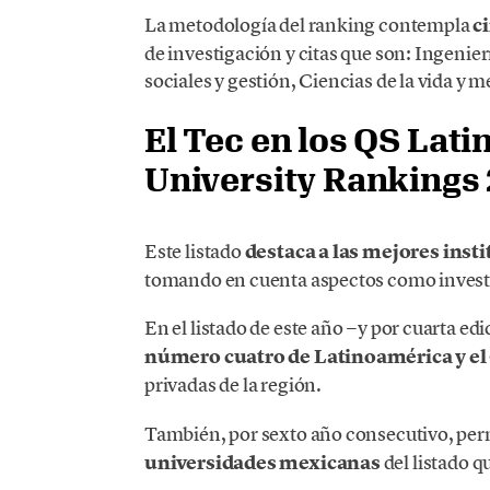
La metodología del ranking contempla
c
de investigación y citas que son: Ingenier
sociales y gestión, Ciencias de la vida y 
El Tec en los QS Lat
University Rankings
Este listado
destaca a las mejores inst
tomando en cuenta aspectos como investi
En el listado de este año −y por cuarta ed
número cuatro de Latinoamérica y el
privadas de la región.
También, por sexto año consecutivo, pe
universidades mexicanas
del listado q