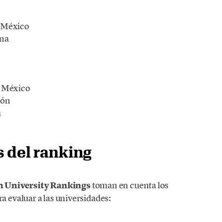
 México
ana
e México
eón
a
 del ranking
n University Rankings
toman en cuenta los
a evaluar a las universidades: