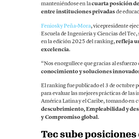
manteniéndose en la
cuarta posición d
entre instituciones privadas
de educac
Feniosky Peña-Mora
, vicepresidente eje
Escuela de Ingeniería y Ciencias del Tec, 
en la edición 2025 del ranking,
refleja 
excelencia
.
“Nos enorgullece que gracias al esfuerz
conocimiento y soluciones innovado
El ranking fue publicado el 3 de octubre p
para evaluar las mejores prácticas de las 
América Latina y el Caribe, tomando en c
descubrimiento, Empleabilidad y des
y Compromiso global
.
Tec sube posiciones 