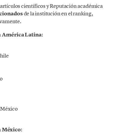
artículos científicos y Reputación académica
sicionados
de la institución en el ranking,
tivamente.
n América Latina
:
hile
ro
 México
n México
: