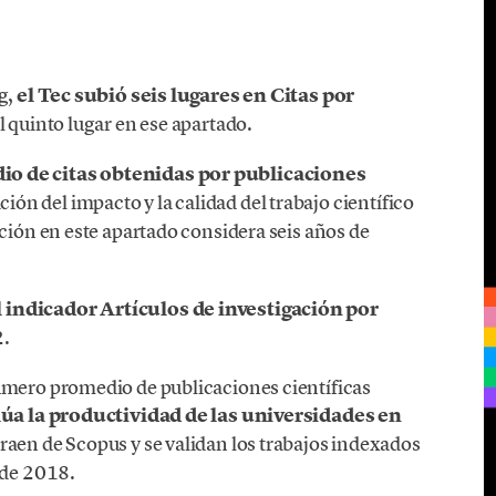
g,
el Tec subió seis lugares en Citas por
al quinto lugar en ese apartado.
o de citas obtenidas por publicaciones
ión del impacto y la calidad del trabajo científico
ación en este apartado considera seis años de
 indicador Artículos de investigación por
2.
úmero promedio de publicaciones científicas
úa la productividad de las universidades en
traen de Scopus y se validan los trabajos indexados
 de 2018.