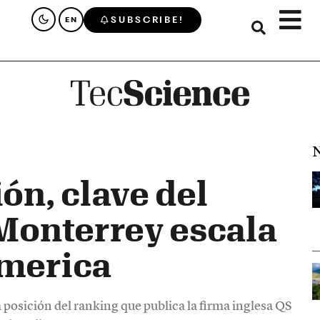
SUBSCRIBE!
EN
N
ón, clave del
 Monterrey escala
America
a posición del ranking que publica la firma inglesa QS