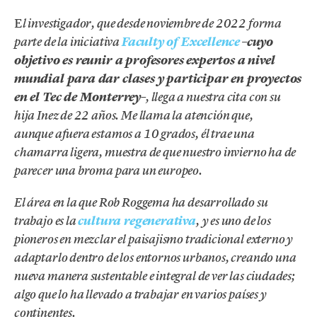
E
l investigador, que desde noviembre de 2022
forma
–
parte de la iniciativa
Faculty of Excellence
cuyo
objetivo es reunir a profesores expertos a nivel
mundial
para dar clases y participar en proyectos
en el Tec de Monterrey
–, llega a nuestra cita con su
hija Inez de 22 años. Me llama la atención que,
aunque afuera estamos a 10 grados, él trae una
chamarra ligera, muestra de que nuestro invierno ha de
parecer una broma para un europeo.
El área en la que Rob Roggema ha desarrollado su
trabajo es la
cultura regenerativa
,
y es uno de los
pioneros en mezclar el paisajismo tradicional externo y
adaptarlo dentro de los entornos urbanos, creando una
nueva manera sustentable e integral de ver las ciudades;
algo que lo ha llevado a trabajar en varios países y
continentes.