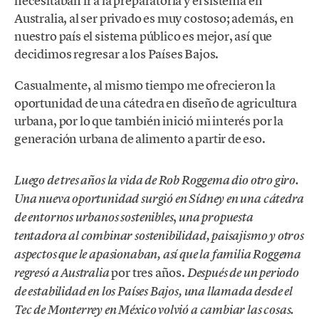
necesitaban ir a la preparatoria y el sistema en
Australia, al ser privado es muy costoso; además, en
nuestro país el sistema público es mejor, así que
decidimos regresar a los Países Bajos.
Casualmente, al mismo tiempo me ofrecieron la
oportunidad de una cátedra en diseño de agricultura
urbana, por lo que también inició mi interés por la
generación urbana de alimento a partir de eso.
Luego de tres años la vida de Rob Roggema dio otro giro.
Una nueva oportunidad surgió en Sídney en una cátedra
,
de entornos urbanos sostenibles
una propuesta
tentadora al combinar sostenibilidad, paisajismo y otros
aspectos que le apasionaban, así que la familia Roggema
por tres años.
regresó a Australia
Después de un periodo
de estabilidad en los Países Bajos, una llamada desde el
Tec de Monterrey en México volvió a cambiar las cosas.