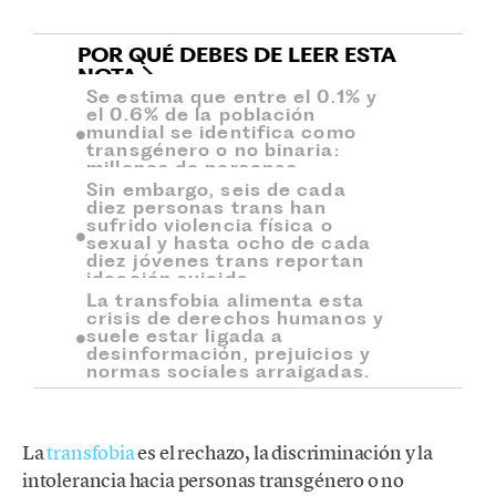
POR QUÉ DEBES DE LEER ESTA
NOTA
Se estima que entre el 0.1% y
el 0.6% de la población
mundial se identifica como
transgénero o no binaria:
millones de personas.
Sin embargo, seis de cada
diez personas trans han
sufrido violencia física o
sexual y hasta ocho de cada
diez jóvenes trans reportan
ideación suicida.
La transfobia alimenta esta
crisis de derechos humanos y
suele estar ligada a
desinformación, prejuicios y
normas sociales arraigadas.
La
transfobia
es el rechazo, la discriminación y la
intolerancia hacia personas transgénero o no