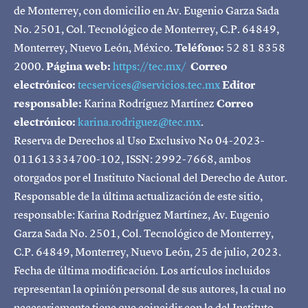
de Monterrey, con domicilio en Av. Eugenio Garza Sada
No. 2501, Col. Tecnológico de Monterrey, C.P. 64849,
Monterrey, Nuevo León, México.
Teléfono:
52 81 8358
2000.
Página web:
https://tec.mx/
Correo
electrónico:
tecservices@servicios.tec.mx
Editor
responsable:
Karina Rodríguez Martínez
Correo
electrónico:
karina.rodriguez@tec.mx
.
Reserva de Derechos al Uso Exclusivo No 04-2023-
011613334700-102, ISSN: 2992-7668, ambos
otorgados por el Instituto Nacional del Derecho de Autor.
Responsable de la última actualización de este sitio,
responsable: Karina Rodríguez Martínez, Av. Eugenio
Garza Sada No. 2501, Col. Tecnológico de Monterrey,
C.P. 64849, Monterrey, Nuevo León, 25 de julio, 2023.
Fecha de última modificación. Los artículos incluidos
representan la opinión personal de sus autores, la cual no
necesariamente tiene que coincidir con la del Instituto