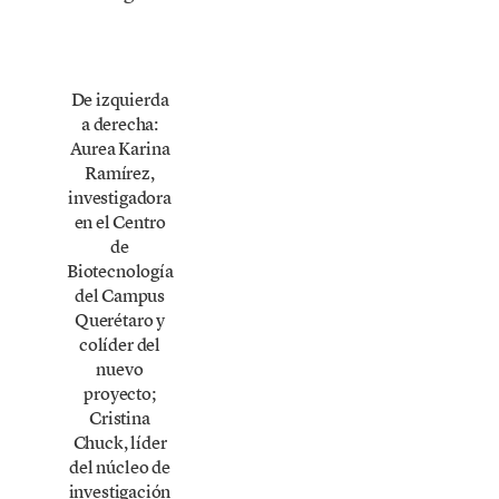
De izquierda
a derecha:
Aurea Karina
Ramírez,
investigadora
en el Centro
de
Biotecnología
del Campus
Querétaro y
colíder del
nuevo
proyecto;
Cristina
Chuck, líder
del núcleo de
investigación