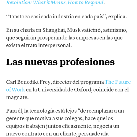
.
Revolution: What it Means, How to Respond
“Trastoca casi cada industria en cada país”, explica.
En su charla en Shanghái, Musk vaticinó, asimismo,
que seguirán prosperando las empresas en las que
exista el trato interpersonal.
Las nuevas profesiones
Carl Benedikt Frey, director del programa
The Future
of Work
en la Universidad de Oxford, coincide con el
magnate.
Para él, la tecnología está lejos “de reemplazar a un
gerente que motiva a sus colegas, hace que los
equipos trabajen juntos eficazmente, negocia un
nuevo contrato con un cliente, persuade a la