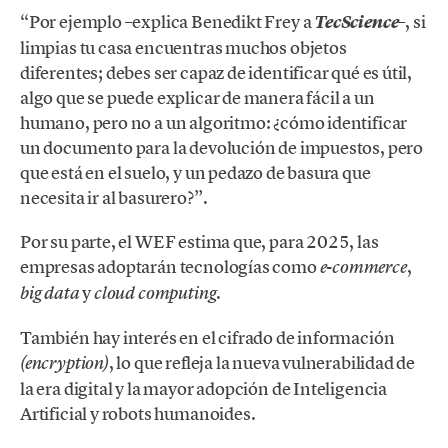
“Por ejemplo –explica Benedikt Frey a
–, si
TecScience
limpias tu casa encuentras muchos objetos
diferentes; debes ser capaz de identificar qué es útil,
algo que se puede explicar de manera fácil a un
humano, pero no a un algoritmo: ¿cómo identificar
un documento para la devolución de impuestos, pero
que está en el suelo, y un pedazo de basura que
necesita ir al basurero?”.
Por su parte, el WEF estima que, para 2025, las
empresas adoptarán tecnologías como
,
e-commerce
y
.
big data
cloud computing
También hay interés en el cifrado de información
, lo que refleja la nueva vulnerabilidad de
(encryption)
la era digital y la mayor adopción de Inteligencia
Artificial y robots humanoides.