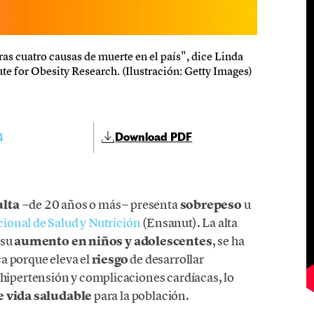
ras cuatro causas de muerte en el país", dice Linda
ute for Obesity Research. (Ilustración: Getty Images)
4
Download PDF
ulta
−de 20 años o más− presenta
sobrepeso
u
ional de Salud y Nutrición
(Ensanut). La alta
 su
aumento en niños y adolescentes
, se ha
a porque eleva el
riesgo
de desarrollar
hipertensión y complicaciones cardíacas, lo
e vida saludable
para la población.