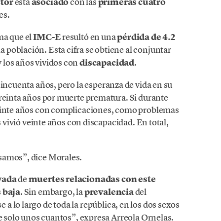
ctor
está
asociado
con las
primeras cuatro
es.
ma que el
IMC-E
resultó en una
pérdida de 4.2
la población. Esta cifra se obtiene al conjuntar
 los años vividos con
discapacidad
.
 cincuenta años, pero la esperanza de vida en su
treinta años por muerte prematura. Si durante
veinte años con complicaciones, como problemas
s vivió veinte años con discapacidad. En total,
.
samos”, dice Morales.
vada
de
muertes relacionadas con este
 baja
. Sin embargo, la
prevalencia
del
 a lo largo de toda la república, en los dos sexos
de solo unos cuantos”, expresa Arreola Ornelas.