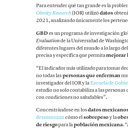
Para entender qué tan grande es la proble
(IOR) utilizó
datos
obteni
Obesity Research
2021, analizando únicamente los perteneci
GBD
es un programa de investigación glo
de la Universidad de Washingto
Evaluation
diferentes lugares del mundo a lo largo de
precisa y específica que permita
mejorar 
“El indicador más utilizado para tomar dec
no todas las
personas que enferman
mue
investigador del IOR y la
Escuela de Gobie
estudio no solo contabiliza a las personas
con condiciones no saludables”.
Concentrándose en los
datos mexicanos
desmenuzan
cómo el
sobrepeso
y la
obe
de riesgo
para la
población mexicana
. 