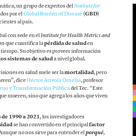
mática, un grupo de expertos del
Institute for
dos por el
Global Burden of Disease
(
GBD
)
entes al país.
bal con sede en el
Institute for Health Metrics and
n que cuantifica la
pérdida de salud
en
l tiempo. Su objetivo es proveer información
los sistemas de salud
a nivel global.
isiones en salud suele ser la
mortalidad
, pero
ren”, dice
Héctor Arreola Ornelas
, profesor
rno y Transformación Pública
del Tec. “Este
 que mueren, sino que agrega los años que viven
 de 1990 a 2021
, los investigadores
sidad
se han convertido en el principal
factor
“Aunque no nos sirve para entender el
,
porqué