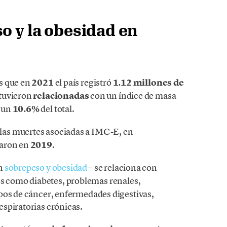
o y la obesidad en
s que en
2021
el país registró
1.12 millones de
tuvieron
relacionadas
con un índice de masa
o un
10.6%
del total.
las muertes asociadas a IMC-E, en
maron en
2019
.
n
sobrepeso y obesidad
− se relaciona con
s como diabetes, problemas renales,
pos de cáncer, enfermedades digestivas,
spiratorias crónicas.