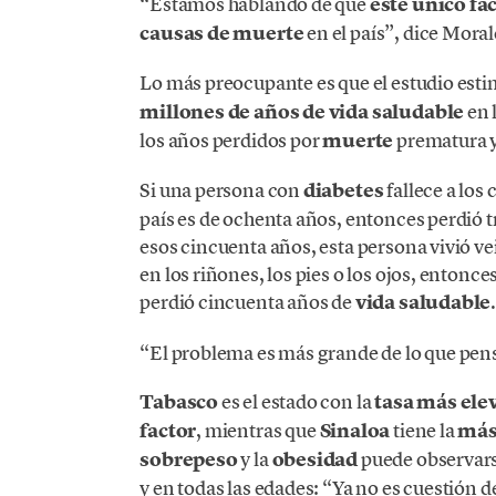
“Estamos hablando de que
este único fa
causas de muerte
en el país”, dice Moral
Lo más preocupante es que el estudio esti
millones de años de vida saludable
en 
los años perdidos por
muerte
prematura y
Si una persona con
diabetes
fallece a los
país es de ochenta años, entonces perdió 
esos cincuenta años, esta persona vivió 
en los riñones, los pies o los ojos, entonce
perdió cincuenta años de
vida saludable
“El problema es más grande de lo que pen
Tabasco
es el estado con la
tasa más ele
factor
, mientras que
Sinaloa
tiene la
más
sobrepeso
y la
obesidad
puede observarse
y en todas las edades: “Ya no es cuestión 