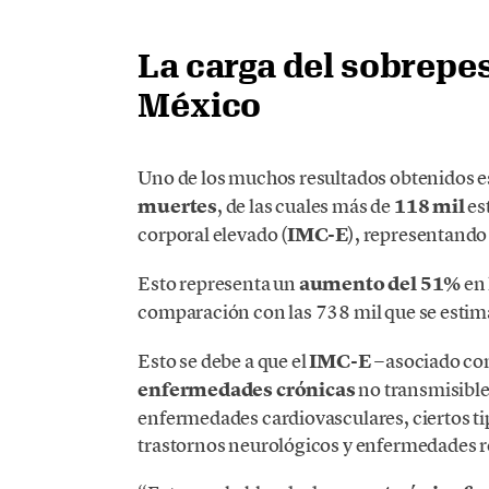
La carga del sobrepes
México
Uno de los muchos resultados obtenidos e
muertes
, de las cuales más de
118 mil
es
corporal elevado (
IMC-E
), representand
Esto representa un
aumento del 51%
en 
comparación con las 738 mil que se esti
Esto se debe a que el
IMC-E
−asociado co
enfermedades crónicas
no transmisible
enfermedades cardiovasculares, ciertos ti
trastornos neurológicos y enfermedades re