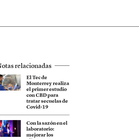
otas relacionadas
El Tec de
Monterrey realiza
el primer estudio
con CBD para
tratar secuelas de
Covid-19
Con la sazón en el
laboratorio:
mejorar los