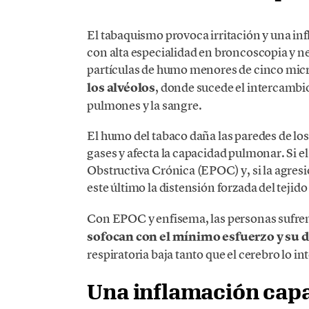
El tabaquismo provoca irritación y una i
con alta especialidad en broncoscopia y n
partículas de humo menores de cinco mic
los alvéolos
, donde sucede el intercambi
pulmones y la sangre.
El humo del tabaco daña las paredes de lo
gases y afecta la capacidad pulmonar. Si
Obstructiva Crónica (EPOC) y, si la agres
este último la distensión forzada del tejido
Con EPOC y enfisema, las personas sufren 
sofocan con el mínimo esfuerzo y su 
respiratoria baja tanto que el cerebro lo i
Una inflamación capa