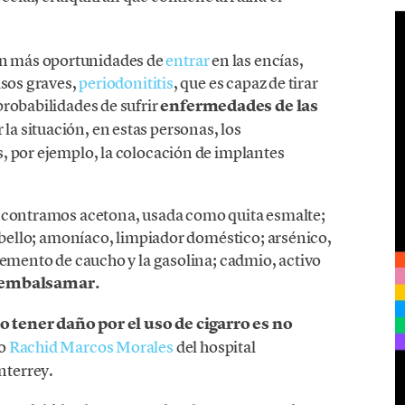
n más oportunidades de
entrar
en las encías,
asos graves,
periodonititis
, que es capaz de tirar
robabilidades de sufrir
enfermedades de las
 la situación, en estas personas, los
, por ejemplo, la colocación de implantes
encontramos acetona, usada como quita esmalte;
cabello; amoníaco, limpiador doméstico; arsénico,
cemento de caucho y la gasolina; cadmio, activo
l embalsamar.
 tener daño por el uso de cigarro es no
go
Rachid Marcos Morales
del hospital
nterrey.