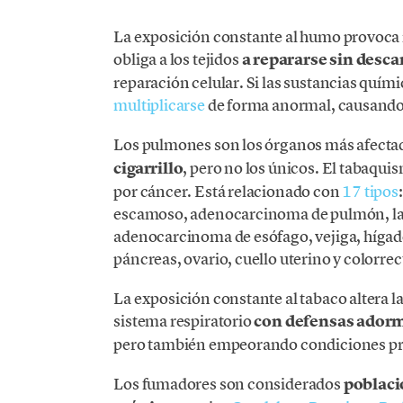
La exposición constante al humo provoca i
obliga a los tejidos
a repararse sin desca
reparación celular. Si las sustancias quím
multiplicarse
de forma anormal, causando
Los pulmones son los órganos más afect
cigarrillo
, pero no los únicos. El tabaqui
por cáncer. Está relacionado con
17 tipos
escamoso, adenocarcinoma de pulmón, lari
adenocarcinoma de esófago, vejiga, hígad
páncreas, ovario, cuello uterino y colorrec
La exposición constante al tabaco altera l
sistema respiratorio
con defensas adorme
pero también empeorando condiciones p
Los fumadores son considerados
poblaci