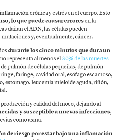
nflamación crónica y estrés en el cuerpo. Esto
nso, lo que puede causar errores
en la
icas dañan el ADN, las células pueden
 mutaciones y, eventualmente, cáncer.
ados
durante los cinco minutos que dura un
smo representa al menos el
30% de las muertes
: de pulmón de células pequeñas, de pulmón
nge, faringe, cavidad oral, esófago escamoso,
o, estómago, leucemia mieloide aguda, riñón,
tal.
a producción y calidad del moco, dejando al
cidas y susceptible a nuevas infecciones
,
revias como asma.
ón de riesgo por estar bajo una inflamación