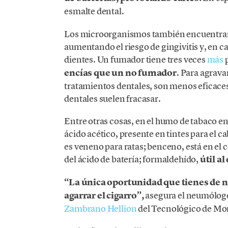
esmalte dental.
Los microorganismos también encuentra
aumentando el riesgo de gingivitis y, en c
dientes. Un fumador tiene tres veces
más
p
encías que un no fumador
. Para agravar
tratamientos dentales, son menos eficaces
dentales suelen fracasar.
Entre otras cosas, en el humo de tabaco 
ácido acético, presente en tintes para el 
es veneno para ratas; benceno, está en el 
del ácido de batería; formaldehído,
útil a
“La única oportunidad que tienes de no
agarrar el cigarro”,
asegura el neumólo
Zambrano Hellion
del Tecnológico de Mo