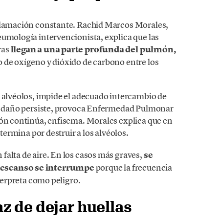
nflamación constante. Rachid Marcos Morales,
eumología intervencionista, explica que las
ras
llegan a una parte profunda del pulmón,
o de oxígeno y dióxido de carbono entre los
s alvéolos, impide el adecuado intercambio de
 el daño persiste, provoca Enfermedad Pulmonar
ión continúa, enfisema. Morales explica que en
 termina por destruir a los alvéolos.
falta de aire. En los casos más graves,
se
descanso se interrumpe
porque la frecuencia
nterpreta como peligro.
z de dejar huellas