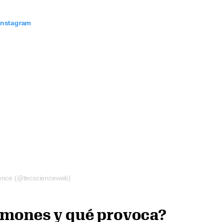
 Instagram
ience (@tecscienceweb)
lmones y qué provoca?