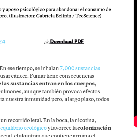
 y apoyo psicológico para abandonar el consumo de
bro. (Ilustración: Gabriela Beltrán / TecScience)
24
Download PDF
En ese tiempo, se inhalan
7,000 sustancias
usar cáncer. Fumar tiene consecuencias
las sustancias entran en los cuerpos
,
 pulmones, aunque también provoca efectos
cta nuestra inmunidad pero, a largo plazo, todos
n recorrido letal. En la boca, la nicotina,
equilibrio ecológico
y favorece la
colonización
ecial, el alquitrán que contiene arruina el