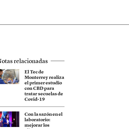
otas relacionadas
El Tec de
Monterrey realiza
el primer estudio
con CBD para
tratar secuelas de
Covid-19
Con la sazón en el
laboratorio:
mejorar los