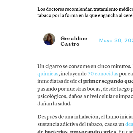
Los doctores recomiendan tratamiento médico
tabaco por la forma en la que engancha al cere
Geraldine
Mayo 30, 20
Castro
Un cigarro se consume en cinco minutos. 
químicas
, incluyendo
70 conocidas
por ca
inmediatas desde el
primer segundo que 
pasando por nuestras bocas, desde luego
psicológicos, daños a nivel celular e impa
dañan la salud.
Después de una inhalación, el humo inicia u
sustancia adictiva del tabaco, causa un
des
de bacterias, provocando caries.
En esp