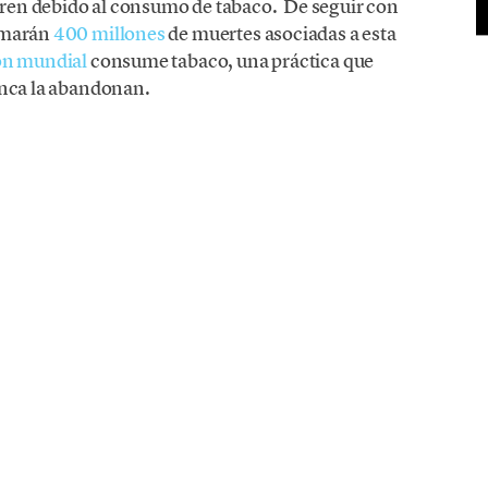
ren debido al consumo de tabaco. De seguir con
umarán
400 millones
de muertes asociadas a esta
ón mundial
consume tabaco, una práctica que
unca la abandonan.