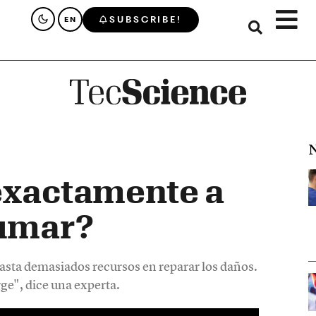
SUBSCRIBE!
EN
N
exactamente a
fumar?
sta demasiados recursos en reparar los daños.
ge", dice una experta.