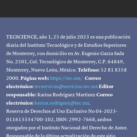
TECSCIENCE, año 1, 25 de julio 2023 es una publicación
diaria del Instituto Tecnológico y de Estudios Superiores
de Monterrey, con domicilio en Av. Eugenio Garza Sada
No. 2501, Col. Tecnológico de Monterrey, C.P. 64849,
Monterrey, Nuevo León, México.
Teléfono:
52 81 8358
2000.
Página web:
https://tec.mx/
Correo
electrónico:
tecservices@servicios.tec.mx
Editor
responsable:
Karina Rodríguez Martínez
Correo
electrónico:
karina.rodriguez@tec.mx
.
Reserva de Derechos al Uso Exclusivo No 04-2023-
011613334700-102, ISSN: 2992-7668, ambos
otorgados por el Instituto Nacional del Derecho de Autor.
Responsable de la última actualización de este sitio,