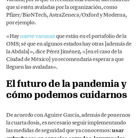
que sí estén avaladas por la organización, como
Pfizer/BioNTech, AstraZeneca/Oxford y Moderna,
por ejemplo.
«Hay
nueve vacunas
que están en el portafolio de la
OMS; sé que en algunos estados hay otras [además de
la Abdala]», dice Pérez Jiménez, «[en el caso de la
Ciudad de México] yo recomendaría esperar a que
lleguen las avaladas».
El futuro de la pandemia y
cómo podemos cuidarnos
De acuerdo con Aguirre García, además de ponernos
la cuarta dosis, es necesario seguir implementando
las medidas de seguridad que ya conocemos:
usar