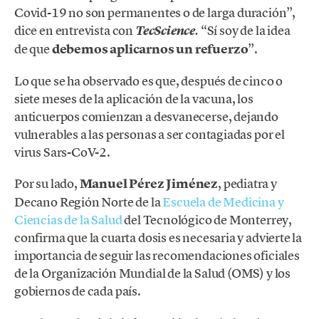
Covid-19 no son permanentes o de larga duración”,
dice en entrevista con
“Sí soy de la idea
TecScience
.
de que
debemos aplicarnos un refuerzo
”.
Lo que se ha observado es que, después de cinco o
siete meses de la aplicación de la vacuna, los
anticuerpos comienzan a desvanecerse, dejando
vulnerables a las personas a ser contagiadas por el
virus Sars-CoV-2.
Por su lado,
Manuel Pérez Jiménez
, pediatra y
Decano Región Norte de la
Escuela de Medicina y
Ciencias de la Salud
del Tecnológico de Monterrey,
confirma que la cuarta dosis es necesaria y advierte la
importancia de seguir las recomendaciones oficiales
de la Organización Mundial de la Salud (OMS) y los
gobiernos de cada país.