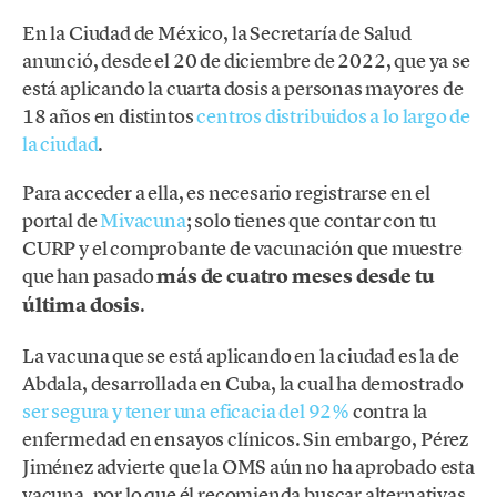
En la Ciudad de México, la Secretaría de Salud
anunció, desde el 20 de diciembre de 2022, que ya se
está aplicando la cuarta dosis a personas mayores de
18 años en distintos
centros distribuidos a lo largo de
la ciudad
.
Para acceder a ella, es necesario registrarse en el
portal de
Mivacuna
; solo tienes que contar con tu
CURP y el comprobante de vacunación que muestre
que han pasado
más de cuatro meses desde tu
última dosis
.
La vacuna que se está aplicando en la ciudad es la de
Abdala, desarrollada en Cuba, la cual ha demostrado
ser segura y tener una eficacia del 92%
contra la
enfermedad en ensayos clínicos. Sin embargo, Pérez
Jiménez advierte que la OMS aún no ha aprobado esta
vacuna, por lo que él recomienda buscar alternativas