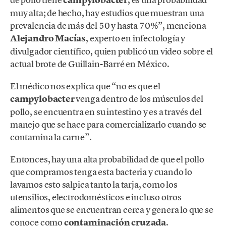
campylobacter
muy alta; de hecho, hay estudios que muestran una
prevalencia de más del 50 y hasta 70%”, menciona
Alejandro Macías
, experto en infectología y
divulgador científico, quien publicó un video sobre el
actual brote de Guillain-Barré en México.
El médico nos explica que “no es que el
campylobacter
venga dentro de los músculos del
pollo, se encuentra en su intestino y es a través del
manejo que se hace para comercializarlo cuando se
contamina la carne”.
Entonces, hay una alta probabilidad de que el pollo
que compramos tenga esta bacteria y cuando lo
lavamos esto salpica tanto la tarja, como los
utensilios, electrodomésticos e incluso otros
alimentos que se encuentran cerca y genera lo que se
conoce como
contaminación cruzada
.