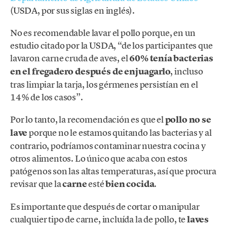
(USDA, por sus siglas en inglés).
No es recomendable lavar el pollo porque, en un
estudio citado por la USDA, “de los participantes que
lavaron carne cruda de aves, el
60% tenía bacterias
en el fregadero después de enjuagarlo
, incluso
tras limpiar la tarja, los gérmenes persistían en el
14% de los casos”.
Por lo tanto, la recomendación es que el
pollo no se
lave
porque no le estamos quitando las bacterias y al
contrario, podríamos contaminar nuestra cocina y
otros alimentos. Lo único que acaba con estos
patógenos son las altas temperaturas, así que procura
revisar que la
carne
esté
bien cocida
.
Es importante que después de cortar o manipular
cualquier tipo de carne, incluída la de pollo, te
laves