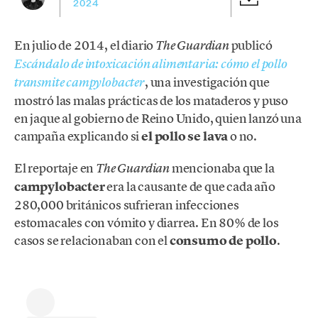
2024
En julio de 2014, el diario
publicó
The Guardian
Escándalo de intoxicación alimentaria: cómo el pollo
, una investigación que
transmite campylobacter
mostró las malas prácticas de los mataderos y puso
en jaque al gobierno de Reino Unido, quien lanzó una
campaña explicando si
el pollo se lava
o no.
El reportaje en
mencionaba que la
The Guardian
campylobacter
era la causante de que cada año
280,000 británicos sufrieran infecciones
estomacales con vómito y diarrea. En 80% de los
casos se relacionaban con el
consumo de pollo
.