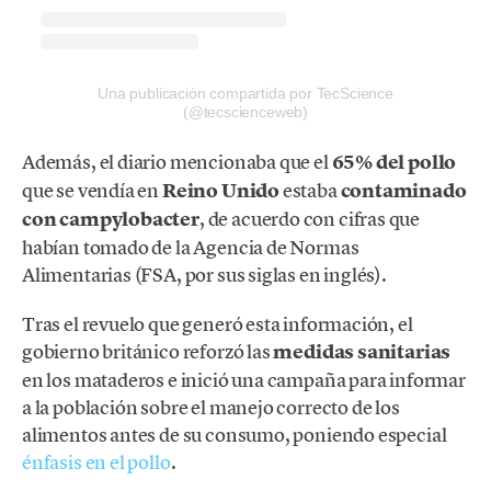
Una publicación compartida por TecScience
(@tecscienceweb)
Además, el diario mencionaba que el
65% del pollo
que se vendía en
Reino Unido
estaba
contaminado
con campylobacter
, de acuerdo con cifras que
habían tomado de la Agencia de Normas
Alimentarias (FSA, por sus siglas en inglés).
Tras el revuelo que generó esta información, el
gobierno británico reforzó las
medidas sanitarias
en los mataderos e inició una campaña para informar
a la población sobre el manejo correcto de los
alimentos antes de su consumo, poniendo especial
énfasis en el pollo
.