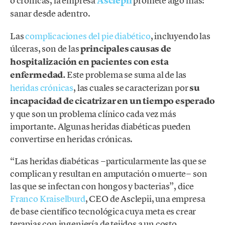
o crónicas, la empresa
Asclepii
promete algo más:
sanar desde adentro.
Las
complicaciones del pie diabético
, incluyendo las
úlceras, son de las
principales causas de
hospitalización en pacientes con esta
enfermedad.
Este problema se suma al de las
heridas crónicas
, las cuales se caracterizan por
su
incapacidad de cicatrizar en un tiempo esperado
y que son un problema clínico cada vez más
importante. Algunas heridas diabéticas pueden
convertirse en heridas crónicas.
“Las heridas diabéticas −particularmente las que se
complican y resultan en amputación o muerte− son
las que se infectan con hongos y bacterias”, dice
Franco Kraiselburd
, CEO de Asclepii, una empresa
de base científico tecnológica cuya meta es crear
terapias con ingeniería de tejidos a un costo