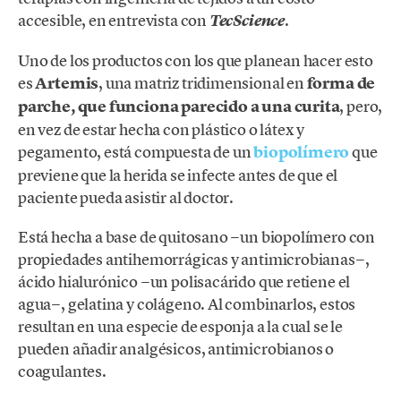
accesible, en entrevista con
.
TecScience
Uno de los productos con los que planean hacer esto
es
Artemis
, una matriz tridimensional en
forma de
parche, que funciona parecido a una curita
, pero,
en vez de estar hecha con plástico o látex y
pegamento, está compuesta de un
biopolímero
que
previene que la herida se infecte antes de que el
paciente pueda asistir al doctor.
Está hecha a base de quitosano −un biopolímero con
propiedades antihemorrágicas y antimicrobianas−,
ácido hialurónico −un polisacárido que retiene el
agua−, gelatina y colágeno. Al combinarlos, estos
resultan en una especie de esponja a la cual se le
pueden añadir analgésicos, antimicrobianos o
coagulantes.