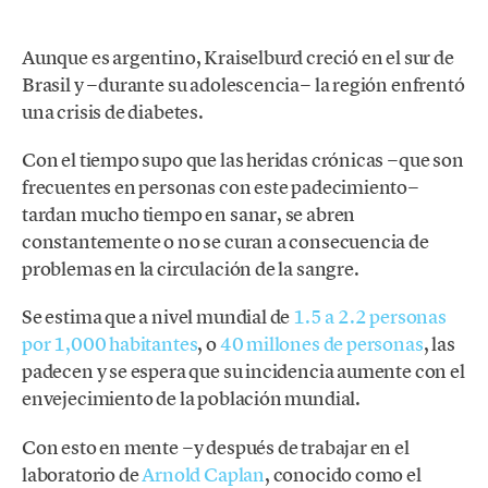
Aunque es argentino, Kraiselburd creció en el sur de
Brasil y −durante su adolescencia− la región enfrentó
una crisis de diabetes.
Con el tiempo supo que las heridas crónicas −que son
frecuentes en personas con este padecimiento−
tardan mucho tiempo en sanar, se abren
constantemente o no se curan a consecuencia de
problemas en la circulación de la sangre.
Se estima que a nivel mundial de
1.5 a 2.2 personas
por 1,000 habitantes
, o
40 millones de personas
, las
padecen y se espera que su incidencia aumente con el
envejecimiento de la población mundial.
Con esto en mente −y después de trabajar en el
laboratorio de
Arnold Caplan
, conocido como el