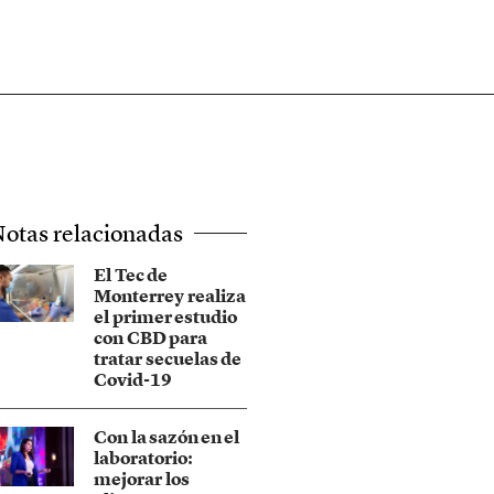
otas relacionadas
El Tec de
Monterrey realiza
el primer estudio
con CBD para
tratar secuelas de
Covid-19
Con la sazón en el
laboratorio:
mejorar los