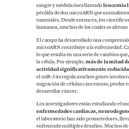
sangre y médula ósea llamado
leucemia l
pérdida de dos microARN que normalmente
tumorales. Desde entonces, los científic
humanos, muchos de los cuales se alteran
El campo ha desarrollado una comprensión
microARN contribuye a la enfermedad. Ca
lo que resulta en una serie de cambios que
la célula. Por ejemplo,
más de la mitad d
actividad significativamente reduci
el miR-34a regula muchos genes involucra
migración de células cancerosas, perder 
desarrollar cáncer.
Los investigadores están estudiando el 
enfermedades cardíacas, neurodegen
el laboratorio han sido prometedores, llev
enfrentado múltiples desafíos. Muchos de 