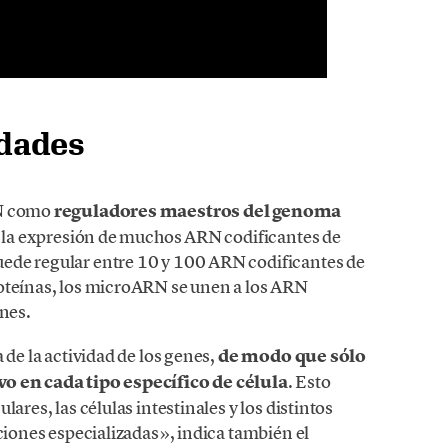
dades
RN como
reguladores maestros del genoma
ar la expresión de muchos ARN codificantes de
ede regular entre 10 y 100 ARN codificantes de
roteínas, los microARN se unen a los ARN
enes.
 de la actividad de los genes,
de modo que sólo
vo en cada tipo específico de célula
. Esto
ares, las células intestinales y los distintos
nciones especializadas», indica también el