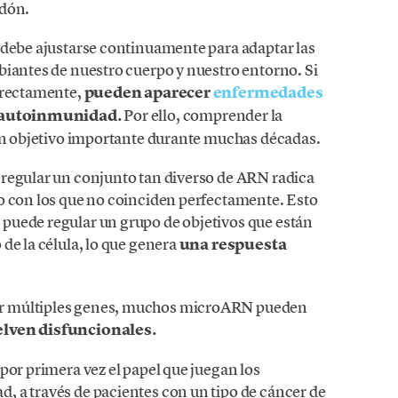
rdón.
 debe ajustarse continuamente para adaptar las
biantes de nuestro cuerpo y nuestro entorno. Si
orrectamente,
pueden aparecer
enfermedades
a autoinmunidad.
Por ello, comprender la
 un objetivo importante durante muchas décadas.
 regular un conjunto tan diverso de ARN radica
o con los que no coinciden perfectamente. Esto
puede regular un grupo de objetivos que están
de la célula, lo que genera
una respuesta
r múltiples genes, muchos microARN pueden
lven disfuncionales.
por primera vez el papel que juegan los
 a través de pacientes con un tipo de cáncer de