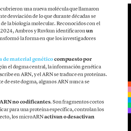
cubrieron una nueva molécula que llamaron
te desviación de lo que durante décadas se
e la biología molecular. Reconocidos con el
n 2024, Ambros y Ruvkun identificaron
un
nsformó la forma en que los investigadores
 de material genético
compuesto por
gún el dogma central, la información genética
nscribe en ARN, y el ARN se traduce en proteínas.
te de este dogma, algunos ARN nunca se
ARN no codificantes
. Son fragmentos cortos
icar para una proteína específica, controlan los
efecto, los microARN
activan o desactivan