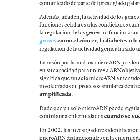
comunicado de parte del prestigiado gala
Además, añaden, la actividad de los genes
funciones celulares a las condiciones cam
la regulación de los genes no funciona c
graves
como el cáncer, la diabetes o l
regulación de la actividad génica ha sido
La razón por la cual los microARN pueden
en su capacidad para unirse a ARN objetiv
significa que un solo microARN a menudo 
involucrados en procesos similares dentro 
amplificada.
Dado que un solo microARN puede regula
contribuir a enfermedades
cuando se vue
En 2002, los investigadores identificaron 
microARN disfuncionales en la enfermedad,