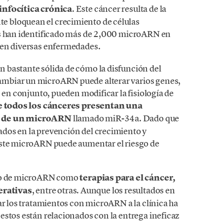
infocítica crónica
. Este cáncer resulta de la
 bloquean el crecimiento de células
os han identificado más de 2,000 microARN en
 en diversas enfermedades.
 bastante sólida de cómo la disfunción del
mbiar un microARN puede alterar varios genes,
, en conjunto, pueden modificar la fisiología de
e todos los cánceres presentan una
da de un microARN
llamado miR-34a. Dado que
dos en la prevención del crecimiento y
este microARN puede aumentar el riesgo de
uso de microARN como
terapias para el cáncer,
erativas
, entre otras. Aunque los resultados en
ar los tratamientos con microARN a la clínica ha
estos están relacionados con la entrega ineficaz