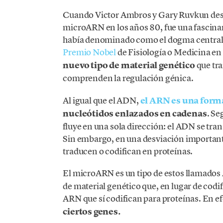
Cuando Victor Ambros y Gary Ruvkun des
microARN en los años 80, fue una fascinan
había denominado como el dogma central d
Premio Nobel
de Fisiología o Medicina e
nuevo tipo de material genético
que tra
comprenden la regulación génica.
Al igual que el ADN,
el ARN es una forma
nucleótidos enlazados en cadenas
. Se
fluye en una sola dirección: el ADN se tra
Sin embargo, en una desviación importan
traducen o codifican en proteínas.
El microARN es un tipo de estos llamados
de material genético que, en lugar de codif
ARN que sí codifican para proteínas. En 
ciertos genes.