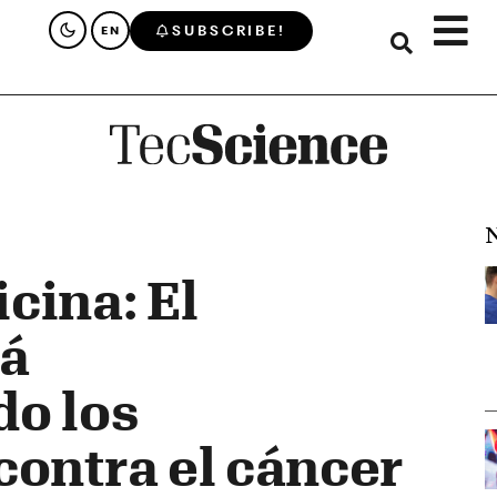
SUBSCRIBE!
EN
N
cina: El
tá
do los
contra el cáncer