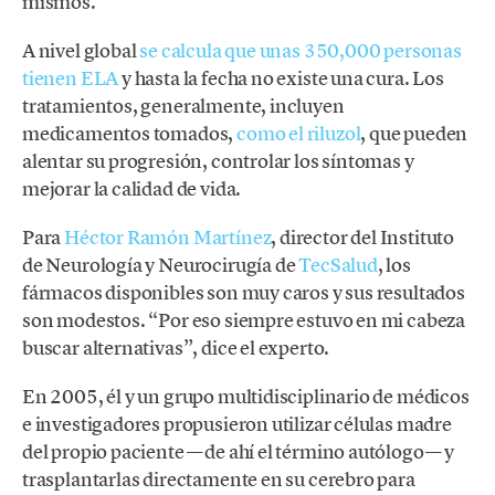
mismos.
A nivel global
se calcula que unas 350,000 personas
tienen ELA
y hasta la fecha no existe una cura. Los
tratamientos, generalmente, incluyen
medicamentos tomados,
como el riluzol
, que pueden
alentar su progresión, controlar los síntomas y
mejorar la calidad de vida.
Para
Héctor Ramón Martínez
, director del Instituto
de Neurología y Neurocirugía de
TecSalud
, los
fármacos disponibles son muy caros y sus resultados
son modestos. “Por eso siempre estuvo en mi cabeza
buscar alternativas”, dice el experto.
En 2005, él y un grupo multidisciplinario de médicos
e investigadores propusieron utilizar células madre
del propio paciente —de ahí el término autólogo— y
trasplantarlas directamente en su cerebro para