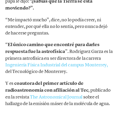
papá le dijo:
“¿sabías que la Tierra se está
moviendo?”.
“Me impactó mucho”, dice, no lo podía creer, ni
entender, por qué ella no lo sentía, pero nunca dejó
de hacerse preguntas.
“
El único camino que encontré para darles
respuesta fue la astrofísica
”. Rodríguez Garza es la
primera astrofísica en ser directora de la carrera
Ingeniería Física Industrial del campus Monterrey,
del Tecnológico de Monterrey.
Y es
coautora del primer artículo de
radioastronomía con afiliación al Tec
, publicado
en la revista
The Astronomical Journal
sobre el
hallazgo de la emisión máser de la molécula de agua.