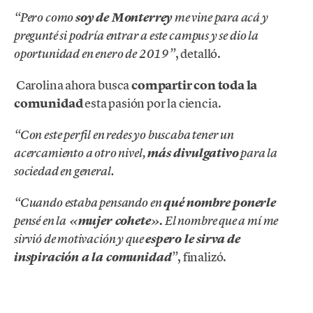
“Pero como
soy de Monterrey
me vine para acá y
pregunté si podría entrar a este campus y se dio la
, detalló.
oportunidad en enero de 2019”
Carolina ahora busca
compartir con toda la
comunidad
esta pasión por la ciencia.
“Con este perfil en redes yo buscaba tener un
acercamiento a otro nivel,
más divulgativo
para la
sociedad en general.
“Cuando estaba pensando en
qué nombre ponerle
pensé en la
«mujer cohete».
El nombre que a mí me
sirvió de motivación y que
espero le sirva de
, finalizó.
inspiración a la comunidad
”