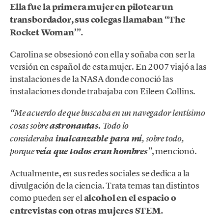
Ella fue la primera mujer en pilotear un
transbordador, sus colegas llamaban “The
Rocket Woman’”.
Carolina se obsesionó con ella y soñaba con ser la
versión en español de esta mujer. En 2007 viajó a las
instalaciones de la NASA donde conoció las
instalaciones donde trabajaba con Eileen Collins.
“Me acuerdo de que buscaba en un navegador lentísimo
cosas sobre
astronautas.
Todo lo
consideraba
inalcanzable para mí
, sobre todo,
, mencionó.
porque
veía que todos eran hombres
”
Actualmente, en sus redes sociales se dedica a la
divulgación de la ciencia. Trata temas tan distintos
como pueden ser el
alcohol en el espacio o
entrevistas con otras mujeres STEM.