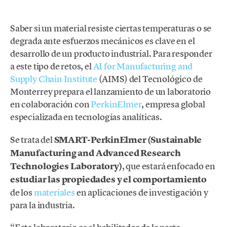
Saber si un material resiste ciertas temperaturas o se
degrada ante esfuerzos mecánicos es clave en el
desarrollo de un producto industrial. Para responder
a este tipo de retos, el
AI for Manufacturing and
Supply Chain Institute
(AIMS) del Tecnológico de
Monterrey prepara el lanzamiento de un laboratorio
en colaboración con
PerkinElmer
, empresa global
especializada en tecnologías analíticas.
Se trata del
SMART-PerkinElmer
(Sustainable
Manufacturing and Advanced Research
Technologies Laboratory)
, que estará enfocado en
estudiar las propiedades y el comportamiento
de los
materiales
en aplicaciones de investigación y
para la industria.