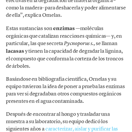
efectivas en la degradación de materia orgánica –
como la madera– para deshacerla y poder alimentarse
de ella”, explica Ornelas.
Estas sustancias son
enzimas
—moléculas
orgánicas que catalizan reacciones químicas— y, en
particular, las que secreta
se llaman
Pycnoporus s.,
lacasas
y tienen la capacidad de degradar la lignina,
el compuesto que conforma la corteza de los troncos
de árboles.
Basándose en bibliografía científica, Ornelas y su
equipo tuvieron la idea de poner a prueba las enzimas
para ver si degradaban otros compuestos orgánicos
presentes en el agua contaminada.
Después de encontrar al hongo y trasladar una
muestra a su laboratorio, su equipo dedicó los
siguientes años a
caracterizar, aislar y purificar las