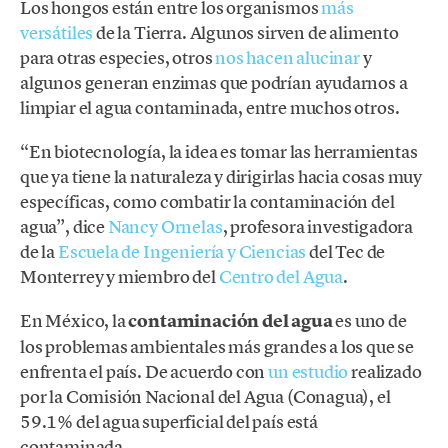
Los hongos están entre los organismos
más
versátiles
de la Tierra. Algunos sirven de alimento
para otras especies, otros
nos hacen alucinar
y
algunos generan enzimas que podrían ayudarnos a
limpiar el agua contaminada, entre muchos otros.
“En biotecnología, la idea es tomar las herramientas
que ya tiene la naturaleza y dirigirlas hacia cosas muy
específicas, como combatir la contaminación del
agua”, dice
Nancy Ornelas
, profesora investigadora
de la
Escuela de Ingeniería y Ciencias
del Tec de
Monterrey y miembro del
Centro del Agua
.
En México, la
contaminación del agua
es uno de
los problemas ambientales más grandes a los que se
enfrenta el país. De acuerdo con
un estudio
realizado
por la Comisión Nacional del Agua (Conagua), el
59.1% del agua superficial del país está
contaminada.